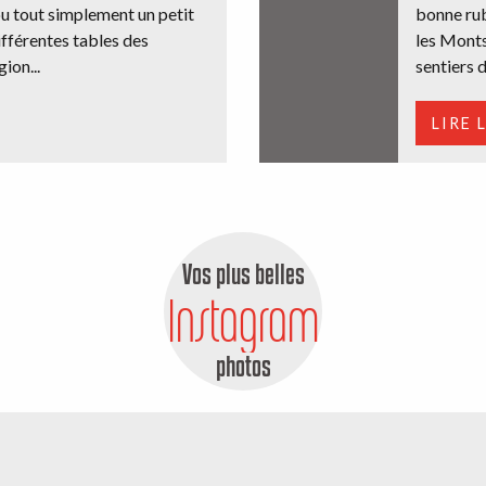
ou tout simplement un petit
bonne rub
ifférentes tables des
les Monts
ion...
sentiers d
LIRE 
Vos plus belles
Instagram
photos