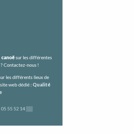
e canoë
sur les différentes
 ? Contactez-nous !
ur les différents lieux de
site web dédié :
Qualité
e
05 55 52 14
▒▒