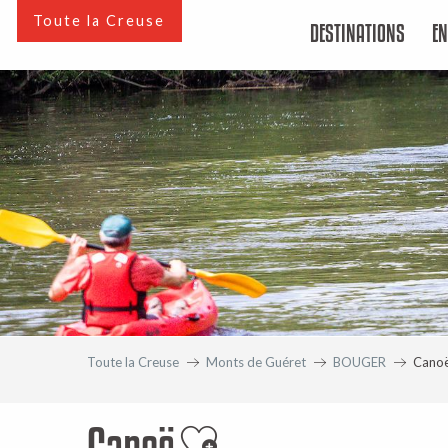
Aller
Toute la Creuse
DESTINATIONS
EN
au
contenu
principal
Toute la Creuse
Monts de Guéret
BOUGER
Cano
Canoë