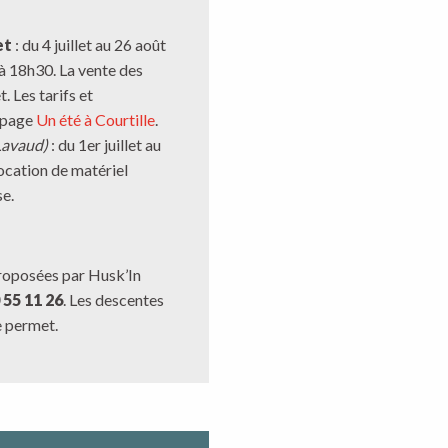
et
: du 4 juillet au 26 août
 à 18h30. La vente des
. Les tarifs et
a page
Un été à Courtille
.
Lavaud)
: du 1er juillet au
ocation de matériel
se.
roposées par Husk’In
 55 11 26
. Les descentes
e permet.