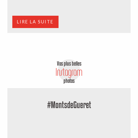
q
LIRE LA SUITE
Vos plus belles
Instagram
photos
#MontsdeGueret