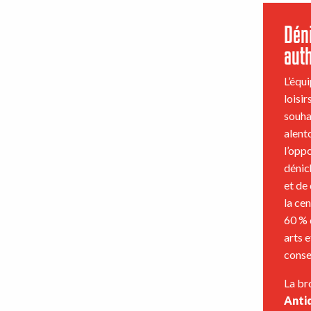
Déni
aut
L’équ
loisir
souha
alent
l’opp
dénic
et de
la ce
60 % 
arts 
conse
La br
Anti