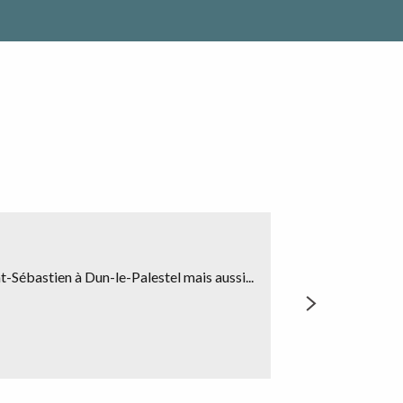
int-Sébastien à Dun-le-Palestel mais aussi...
Exposition : Diplô