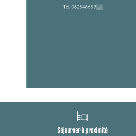
Tél.
062546659
▒▒
Séjourner à proximité