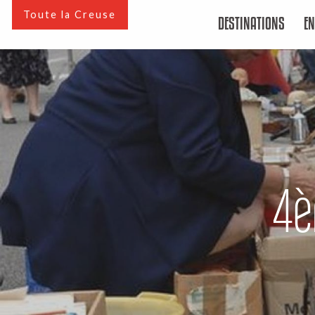
Aller
Toute la Creuse
DESTINATIONS
EN
au
contenu
principal
4è