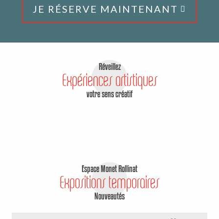
JE RÉSERVE MAINTENANT
Réveillez
Expériences artistiques
Ateliers, stages et vie culturelle
votre sens créatif
LIRE LA SUITE
Espace Monet Rollinat
Expositions temporaires
Nouveautés