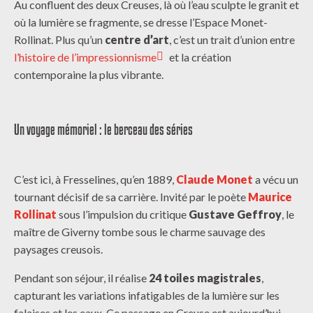
Au confluent des deux Creuses, là où l’eau sculpte le granit et
où la lumière se fragmente, se dresse l’Espace Monet-
Rollinat. Plus qu’un
centre d’art
, c’est un trait d’union entre
l’histoire de l’impressionnisme
et la création
contemporaine la plus vibrante.
Un voyage mémoriel : le berceau des séries
C’est ici, à Fresselines, qu’en 1889,
Claude Monet
a vécu un
tournant décisif de sa carrière. Invité par le poète
Maurice
Rollinat
sous l’impulsion du critique
Gustave Geffroy
, le
maître de Giverny tombe sous le charme sauvage des
paysages creusois.
Pendant son séjour, il réalise
24 toiles magistrales
,
capturant les variations infatigables de la lumière sur les
falaises et les eaux. Ce passage en Creuse est aujourd’hui