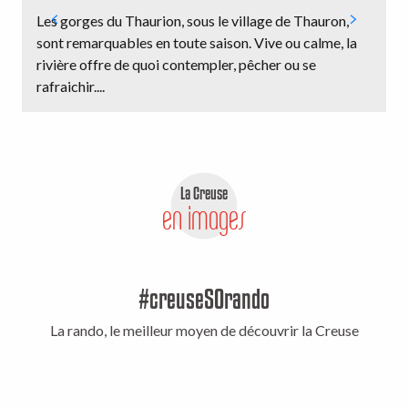
Les gorges du Thaurion, sous le village de Thauron,
A
sont remarquables en toute saison. Vive ou calme, la
c
rivière offre de quoi contempler, pêcher ou se
r
rafraichir....
e
La Creuse
en images
#creuseSOrando
La rando, le meilleur moyen de découvrir la Creuse