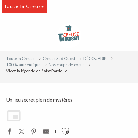
Aller
Toute la Creuse
au
contenu
principal
Coup de coeur
A Sardent
Toute la Creuse
Creuse Sud Ouest
DÉCOUVRIR
100 % authentique
Nos coups de coeur
Vivez la légende de Saint Pardoux
Un lieu secret plein de mystères
Ajouter aux favoris