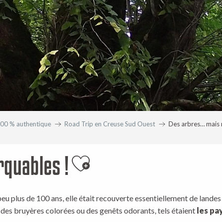
00 % authentique
Road Trip en Creuse Sud Ouest
Des arbres… mais 
quables !
Ajouter aux favoris
 peu plus de 100 ans, elle était recouverte essentiellement de lande
, des bruyères colorées ou des genêts odorants, tels étaient
les pa