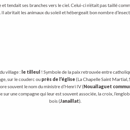
e et tendait ses branches vers le ciel. Celui-ci n’était pas taillé co
Il abritait les animaux du soleil et hébergeait bon nombre d’insect
u village :
le tilleul
! Symbole de la paix retrouvée entre catholiqu
lage, sur le couderc ou
près de l’église
(La Chapelle Saint Martial, 
ore souvent le nom du ministre d’Henri IV (
Nouallaguet commune
 sur une compagne qui leur est souvent associée, la croix, l’englob
bois (
Janaillat
).