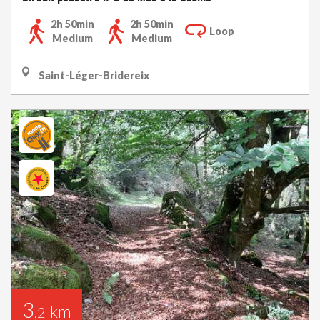
2h 50min
2h 50min
Loop
Medium
Medium
Saint-Léger-Bridereix
3
km
,2