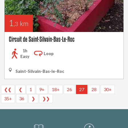
1
km
,3
Circuit de Saint-Silvain-Bas-Le-Roc
1h
Loop
Easy
Saint-Silvain-Bas-le-Roc
❮❮
❮
1
9+
18+
26
27
28
30+
35+
36
❯
❯❯