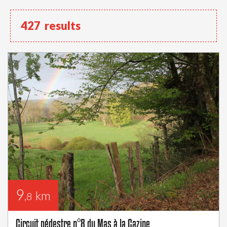
427
results
9
km
,8
Circuit pédestre n°8 du Mas à la Cazine