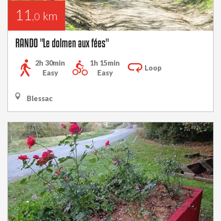
11
km
,0
RANDO "Le dolmen aux fées"
2h 30min
1h 15min
Loop
Easy
Easy
Blessac