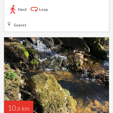
Hard
Loop
Guéret
10
km
,8