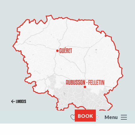
BOOK
Menu
Search
Voir les favoris
All of Creuse