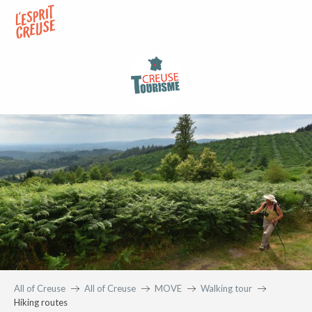
Aller
au
contenu
principal
All of Creuse
All of Creuse
MOVE
Walking tour
Hiking routes