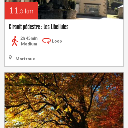
11
km
,0
Circuit pédestre : Les Libellules
2h 45min
Loop
Medium
Mortroux