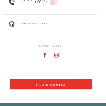
05 55 69 27
▒▒
ciapvassiviere.org
Suivez-nous sur
Signaler une erreur