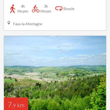
4h
3h
Boucle
Moyen
Moyen
Faux-la-Montagne
7
km
,9