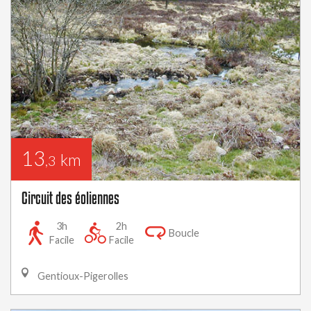
13
km
,3
Circuit des éoliennes
3h
2h
Boucle
Facile
Facile
Gentioux-Pigerolles