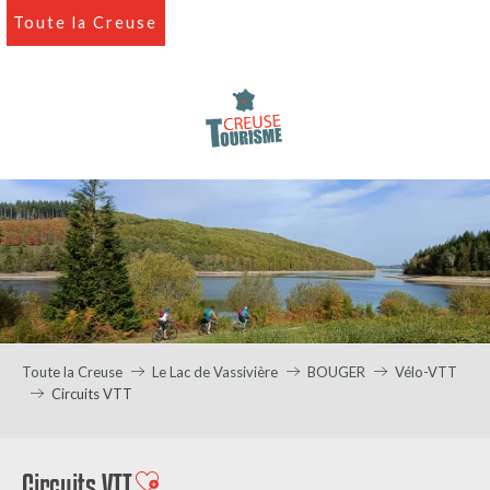
Aller
Toute la Creuse
au
contenu
principal
Toute la Creuse
Le Lac de Vassivière
BOUGER
Vélo-VTT
Circuits VTT
Circuits VTT
Ajouter aux favoris