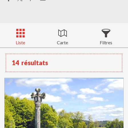
Liste
Carte
Filtres
14
résultats