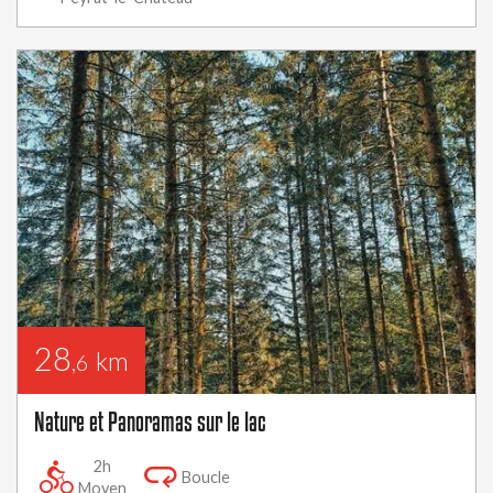
linéaire)
28
km
,6
Nature et Panoramas sur le lac
2h
Boucle
Moyen