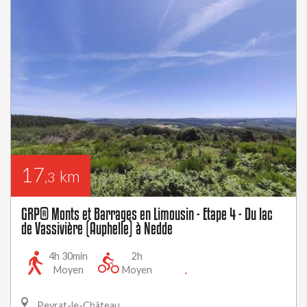
17
km
,3
GRP® Monts et Barrages en Limousin - Etape 4 - Du lac
de Vassivière (Auphelle) à Nedde
4h 30min
2h
Aller
Moyen
Moyen
(itinéraire
Peyrat-le-Château