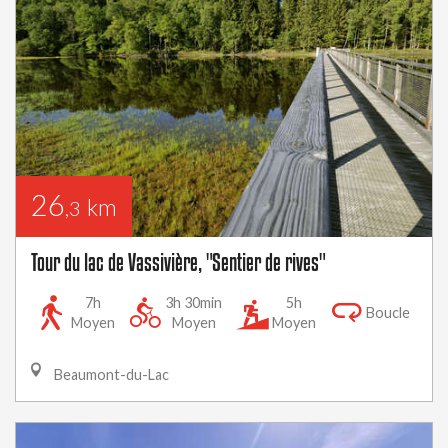
26
km
,3
Tour du lac de Vassivière, "Sentier de rives"
7h
3h 30min
5h
Boucle
Moyen
Moyen
Moyen
Beaumont-du-Lac