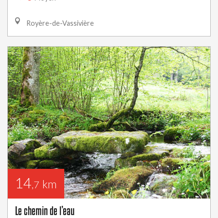
Royère-de-Vassivière
14
km
,7
Le chemin de l’eau