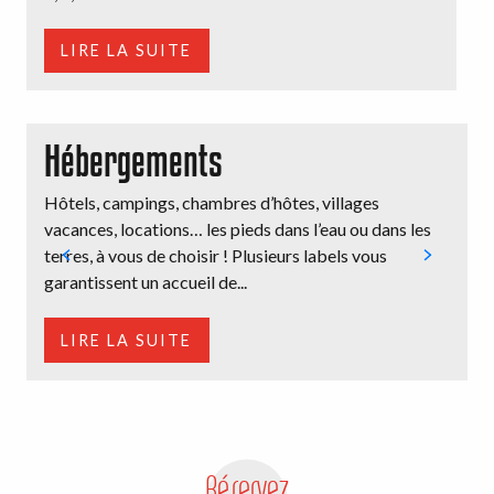
LIRE LA SUITE
Hébergements
Hôtels, campings, chambres d’hôtes, villages
E
vacances, locations… les pieds dans l’eau ou dans les
V
terres, à vous de choisir ! Plusieurs labels vous
m
garantissent un accueil de...
d
LIRE LA SUITE
Réservez