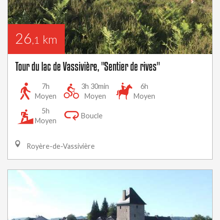
26
km
,1
Tour du lac de Vassivière, "Sentier de rives"
7h
3h 30min
6h
Moyen
Moyen
Moyen
5h
Boucle
Moyen
Royère-de-Vassivière