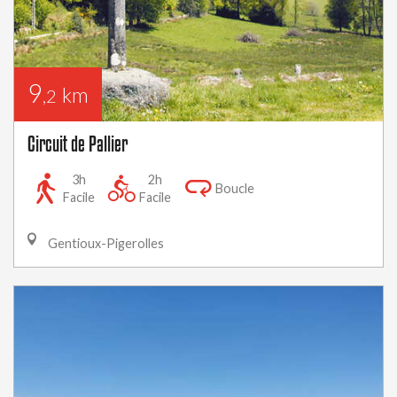
9
km
,2
Circuit de Pallier
3h
2h
Boucle
Facile
Facile
Gentioux-Pigerolles