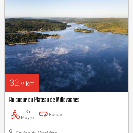
32
km
,9
Au coeur du Plateau de Millevaches
3h
Boucle
Moyen
Royère-de-Vassivière