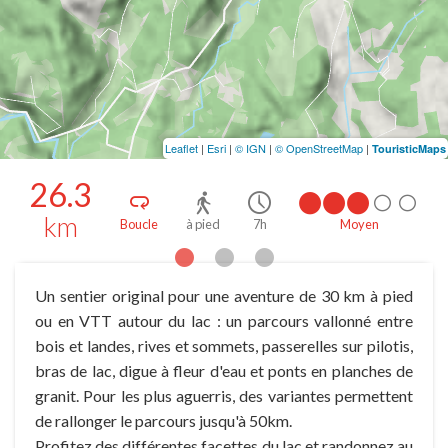
Leaflet
|
Esri
|
© IGN
|
© OpenStreetMap
|
TouristicMaps
26.3
km
Boucle
à pied
7h
Moyen
Un sentier original pour une aventure de 30 km à pied
ou en VTT autour du lac : un parcours vallonné entre
bois et landes, rives et sommets, passerelles sur pilotis,
bras de lac, digue à fleur d'eau et ponts en planches de
granit. Pour les plus aguerris, des variantes permettent
de rallonger le parcours jusqu'à 50km.
Profitez des différentes facettes du lac et randonnez au