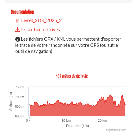
Documentation
Livret_SDR_2025_2
le-sentier-de-rives
Les fichiers GPX / KML vous permettent d'exporter
le tracé de votre randonnée sur votre GPS (ou autre
outil de navigation)
482 mètres de dénivelé
750 m
Altitude (m)
700 m
650 m
600 m
0 km
10 km
20 km
Distance (km)
Highcharts.com