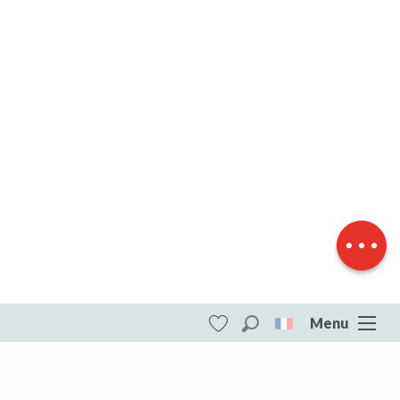
Description
Télécharger
Dénivelé
Menu
Recherche
Voir les favoris
ITI - Tour du lac de Vassivière, "Sentier de
rives" (Beaumont-du-lac) #4277156