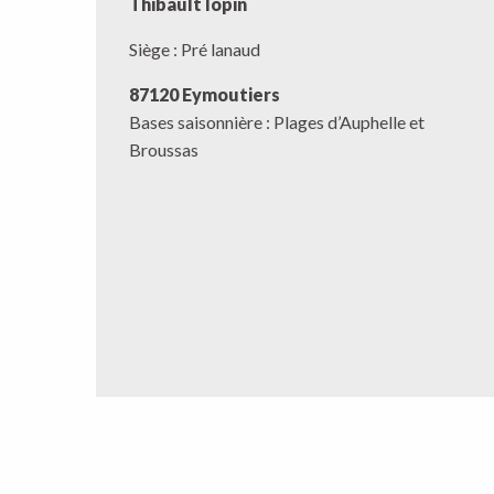
Thibault lopin
Siège : Pré lanaud
87120 Eymoutiers
Bases saisonnière : Plages d’Auphelle et
Broussas