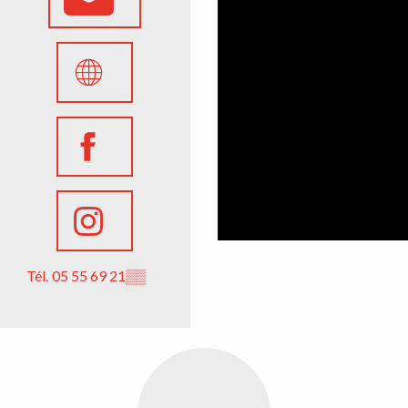
Tél.
05 55 69 21
▒▒