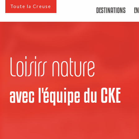
Aller
Toute la Creuse
DESTINATIONS
EN
au
contenu
principal
Loisirs nature
avec l'équipe du CKE