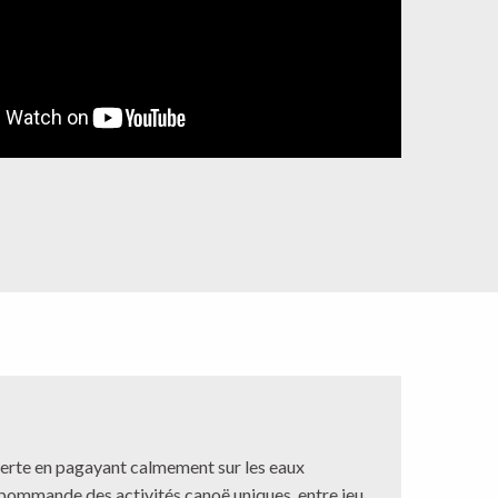
verte en pagayant calmement sur les eaux
cpommande des activités canoë uniques, entre jeu