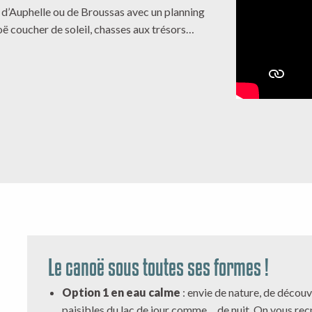
s d’Auphelle ou de Broussas avec un planning
ë coucher de soleil, chasses aux trésors…
Le canoë sous toutes ses formes !
Option 1 en eau calme
: envie de nature, de décou
paisibles du lac de jour comme… de nuit. On vous re