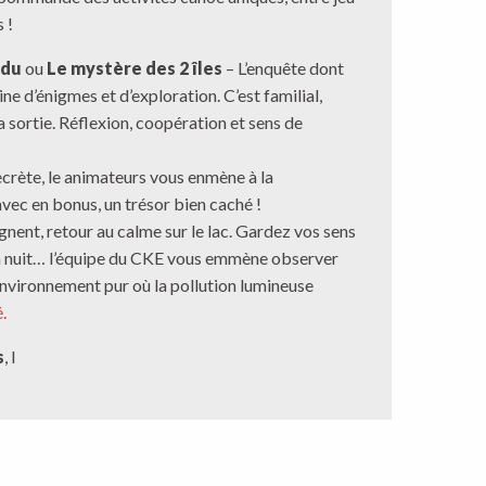
 !
rdu
ou
Le mystère des 2 îles
– L’enquête dont
ne d’énigmes et d’exploration. C’est familial,
a sortie. Réflexion, coopération et sens de
 secrète, le animateurs vous enmène à la
 avec en bonus, un trésor bien caché !
ignent, retour au calme sur le lac. Gardez vos sens
e la nuit… l’équipe du CKE vous emmène observer
n environnement pur où la pollution lumineuse
.
s
, l