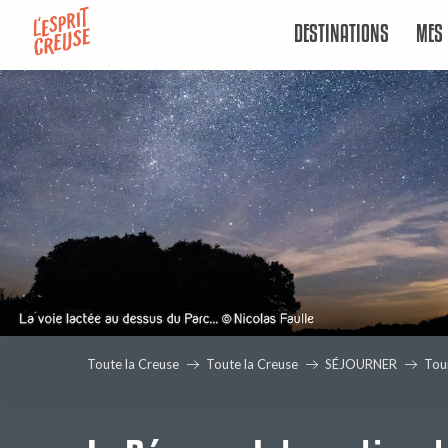
Aller
DESTINATIONS
MES 
au
contenu
principal
Toute la Creuse
Toute la Creuse
SÉJOURNER
Tou