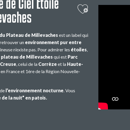
 de Ciel Étoilé
Ajouter aux 
levaches
) du Plateau de Millevaches
est un label qui
z retrouver un
environnement pur entre
ineuse n’existe pas. Pour admirer les
étoiles
,
e
plateau de Millevaches
qui est
Parc
Creuse
, celui de la
Corrèze
et la
Haute-
en France et 1ère de la Région Nouvelle-
 de
l’environnement
nocturne
. Vous
 de la nuit” en patois.