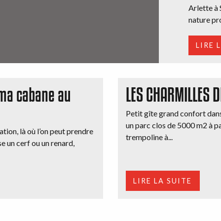
Arlette à
nature pr
LIRE 
 ma cabane au
LES CHARMILLES D
Petit gîte grand confort da
un parc clos de 5000 m2 à pa
tation, là où l’on peut prendre
trempoline à...
e un cerf ou un renard,
LIRE LA SUITE