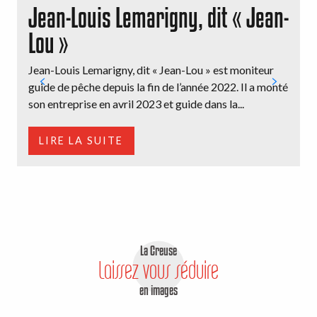
Jean-Louis Lemarigny, dit « Jean-
Lou »
A
d
Jean-Louis Lemarigny, dit « Jean-Lou » est moniteur
s
guide de pêche depuis la fin de l’année 2022. Il a monté
son entreprise en avril 2023 et guide dans la...
LIRE LA SUITE
La Creuse
Laissez vous séduire
en images