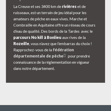
La Creuse et ses 3400 km de
rivières
et de
ruisseaux, est un terrain de jeu idéal pour les
amateurs de pêche en eaux vives. Marche et
Combraille en Aquitaine offre un réseau de cours
d’eau de qualité. Des bords de la Tardes avec le
parcours No kill à Bonlieu
aux rives de la
Rozeille
, vous n’avez que l’embarras du choix !
Rapprochez-vous de la
fédération
départementale de pêche
pour prendre
connaissance de la réglementation en vigueur
dans notre département.
Plan d'eau des Vergnes
Etang des Vergnes : 2,5 ha. Espèces à pécher : Truites,
Tanches, Brochets, Gardons Vente de carte de pêche :
- Guinguette des Vergnes - Etablissements
Dumontaux : 10 avenue...