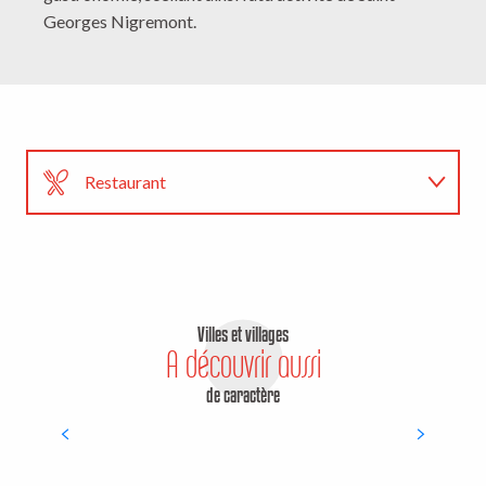
Georges Nigremont.
Restaurant
Crêperie La Montagne Noire
Hébergements
LIRE LA SUITE
Randonnées
Villes et villages
A découvrir aussi
de caractère
Bellegarde en Marche