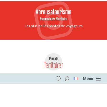
#creusetourisme
#secondaire #tertiaire
Les plus belles photos de voyageurs
Plus de
Territoires
Menu
Aubusson Felletin
Recherche
Voir les favoris
Marche et Combraille
DESTINATIONS