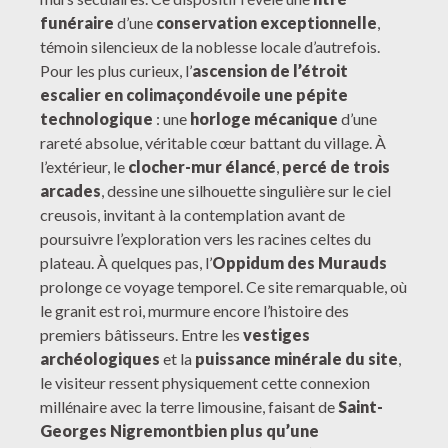
funéraire
d’une
conservation exceptionnelle
,
témoin silencieux de la noblesse locale d’autrefois.
Pour les plus curieux, l’
ascension de l’étroit
escalier en colimaçon
dévoile une pépite
technologique
: une
horloge mécanique
d’une
rareté absolue, véritable cœur battant du village. À
l’extérieur, le
clocher-mur élancé
,
percé de trois
arcades
, dessine une silhouette singulière sur le ciel
creusois, invitant à la contemplation avant de
poursuivre l’exploration vers les racines celtes du
plateau. À quelques pas, l’
Oppidum des Murauds
prolonge ce voyage temporel. Ce site remarquable, où
le granit est roi, murmure encore l’histoire des
premiers bâtisseurs. Entre les
vestiges
archéologiques
et la
puissance minérale du site
,
le visiteur ressent physiquement cette connexion
millénaire avec la terre limousine, faisant de
Saint-
Georges Nigremont
bien plus qu’une