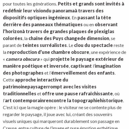
pour toutes les générations.
Petits et grands sont invités à
redéfinir leur vision
du panorama
à travers des
dispositifs optiques ingénieux
. En
passant la tête
derrière des panneaux thématiques
ou en
observant
l’horizon
à travers de grandes plaques de plexiglas
colorées
, la
chaîne des Puys change
de dimension
, se
parant de
teintes surréalistes
. Le
clou du spectacle
reste
la
reproduction d’une chambre obscure
, une expérience de
«
camera obscura
» qui
projette le paysage extérieur de
manière poétique et inversée
,
captivant
l’
imagination
des photographes
et l’
émerveillement des enfants
.
Cette
approche interactive du
patrimoine
paysager
rompt avec les visites
traditionnelles
et
offre une pause rafraîchissante
, où
l’
art contemporain
rencontre la topographie
historique
.
C’est ici que la magie opère : le visiteur ne se contente plus de
regarder le paysage, il joue avec lui, créant des souvenirs
visuels uniques qui marqueront durablement son passage en
Creuse, entre culture de l’image et pure émotion esthétique.