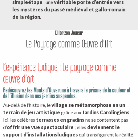
simple
étape
: une
véritable porte d’entrée vers
les mystères du passé médiéval et gallo-romain
de la région
.
L’Horizon Joueur
Le Paysage comme Œuvre d'Art
L’expérience ludique : Le paysage comme
œuvre d’art
Redécouvrez les Monts d’Auvergne à travers le prisme de la couleur et
de l’illusion dans nos jardins suspendus.
Au-delà de l’histoire, le
village se métamorphose en un
terrain de jeu artistique
grâce aux
Jardins Carolingiens
.
Ici, les célèbres
terrasses en gradins
ne se contentent pas
d’
offrir une vue spectaculaire
; elles
deviennent le
support d’installations
ludiques
qui transfigurent la réalité