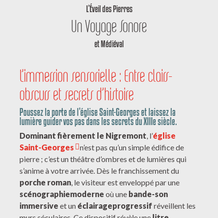
L’Éveil des Pierres
Un Voyage Sonore
et Médiéval
L’immersion sensorielle : Entre clairs-
obscurs et secrets d’histoire
Poussez la porte de l’église Saint-Georges et laissez la
lumière guider vos pas dans les secrets du XIIIe siècle.
Dominant fièrement le Nigremont
, l’
église
Saint-Georges
n’est pas qu’un simple édifice de
pierre ; c’est un théâtre d’ombres et de lumières qui
s’anime à votre arrivée. Dès le franchissement du
porche roman
, le visiteur est enveloppé par une
scénographie
moderne
où une
bande-son
immersive
et un
éclairage
progressif
réveillent les
murs séculaires. Ce dispositif révèle une
litre