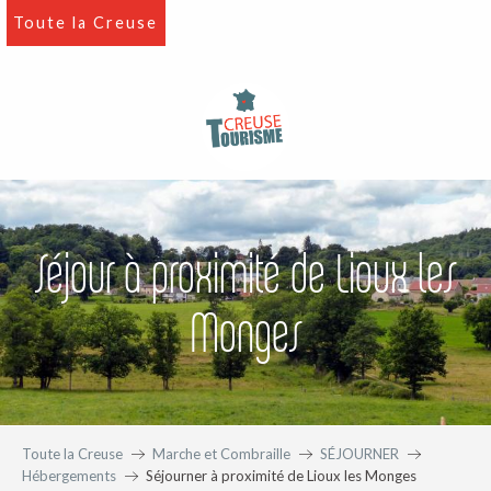
Aller
Toute la Creuse
au
contenu
principal
Séjour à proximité de Lioux les
Monges
Toute la Creuse
Marche et Combraille
SÉJOURNER
Hébergements
Séjourner à proximité de Lioux les Monges