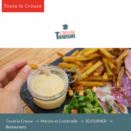
Aller
Toute la Creuse
au
contenu
principal
Toute la Creuse
Marche et Combraille
SÉJOURNER
Restaurants