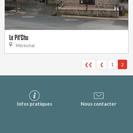
Le Pit'Chu
Mérinchal
❮❮
❮
1
2
Infos pratiques
Nous contacter