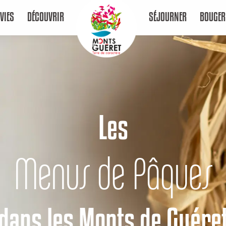
VIES
DÉCOUVRIR
SÉJOURNER
BOUGER
Les
Menus de Pâques
dans les Monts de Guére