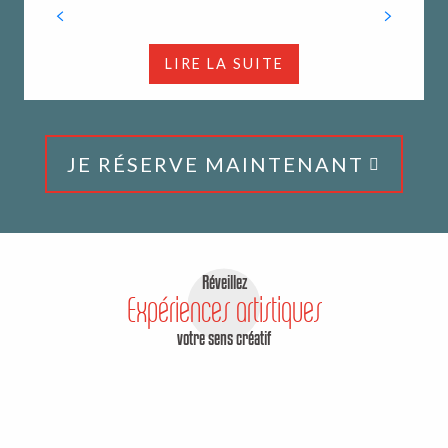
LIRE LA SUITE
JE RÉSERVE MAINTENANT
Réveillez
Expériences artistiques
Sortir en Pays dunois : tous les rendez-vous
votre sens créatif
LIRE LA SUITE