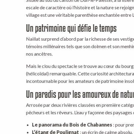
escale de caractère où l’histoire et la nature se rejoi
village est une véritable parenthèse enchantée entre 
Un patrimoine qui défie le temps
Naillat surprend d’abord par la richesse de ses vesti
témoins millénaires tels que son dolmen et son menhir,
nos ancêtres.
Mais le clou du spectacle se trouve au cœur du bourg :
(hélicoïdal) remarquable. Cette curiosité architectural
incontournable pour les amateurs de patrimoine insol
Un paradis pour les amoureux de natu
Arrosée par deux rivières classées en première catégor
pêcheurs et les rêveurs. L’eau y façonne des paysages 
Le panorama du Bois de Chabannes
: pour pre
L’étang de Poulignat
: un écrin de calme absolu.