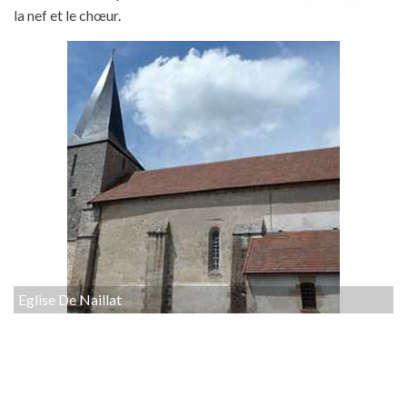
la nef et le chœur.
Eglise De Naillat