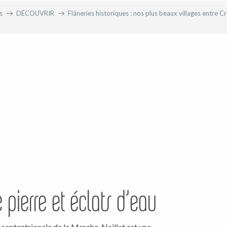
s
DÉCOUVRIR
Flâneries historiques : nos plus beaux villages entre Cr
e pierre et éclats d’eau
e septentrionale de la Marche, Naillat est une