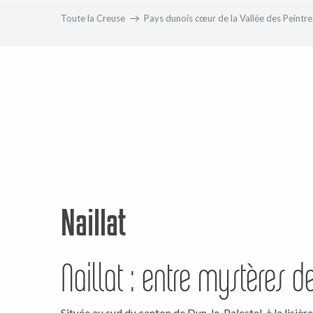
Toute la Creuse
Pays dunois cœur de la Vallée des Peintre
Naillat
Naillat : entre mystères d
Située au sud du canton de Dun-le-Palestel, à la lisièr