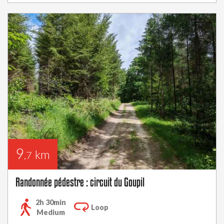
9
km
,7
Randonnée pédestre : circuit du Goupil
2h 30min
Loop
Medium