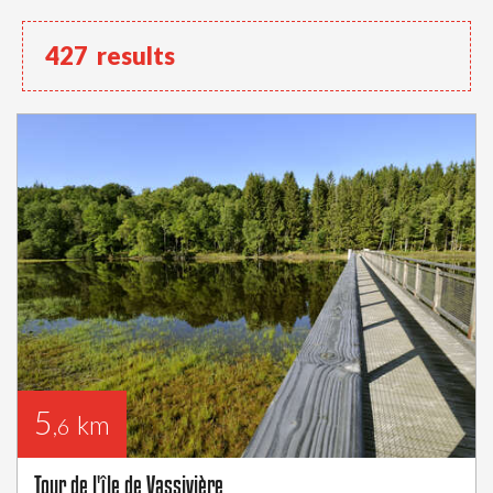
427
results
5
km
,6
Tour de l'île de Vassivière