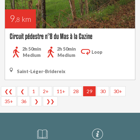
9
km
,8
Circuit pédestre n°8 du Mas à la Cazine
2h 50min
2h 50min
Loop
Medium
Medium
Saint-Léger-Bridereix
❮❮
❮
1
2+
11+
28
29
30
30+
35+
36
❯
❯❯