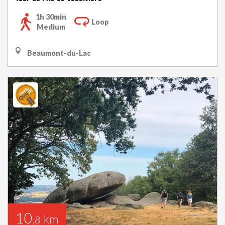
1h 30min
Loop
Medium
Beaumont-du-Lac
10
km
,8