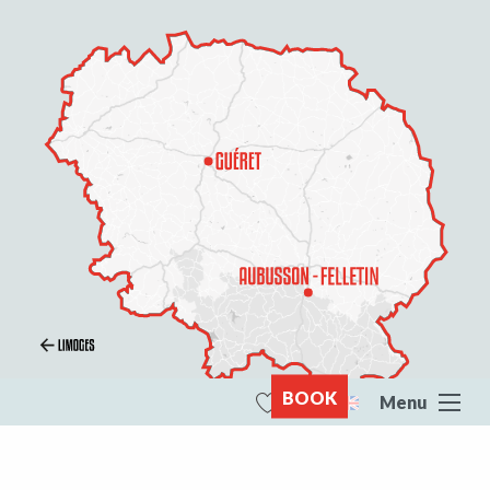
BOOK
Menu
Search
Voir les favoris
All of Creuse