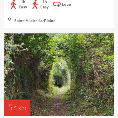
1h
1h
Loop
Easy
Easy
Saint-Hilaire-la-Plaine
5
km
,5