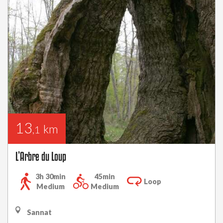
13
km
,1
L’Arbre du Loup
3h 30min
45min
Loop
Medium
Medium
Sannat