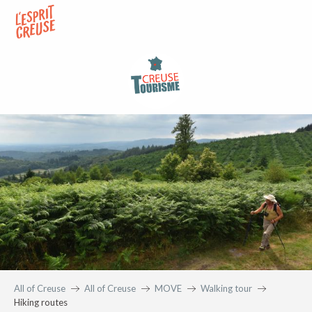
Aller
au
contenu
principal
All of Creuse
All of Creuse
MOVE
Walking tour
Hiking routes