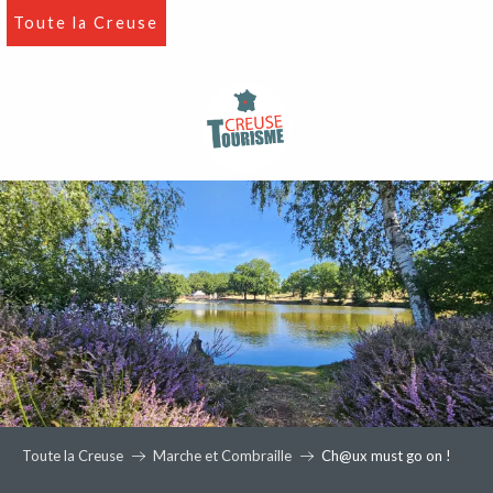
Aller
Toute la Creuse
au
contenu
principal
Toute la Creuse
Marche et Combraille
Ch@ux must go on !