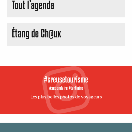
Tout l’agenda
Balto
Étang de Ch@ux
#creusetourisme
#secondaire #tertiaire
Les plus belles photos de voyageurs