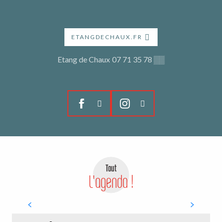
ETANGDECHAUX.FR
Etang de Chaux
07 71 35 78
▒▒
Tout
L'agenda !
13
AOÛT
Etang de Chaux : Les critaux de