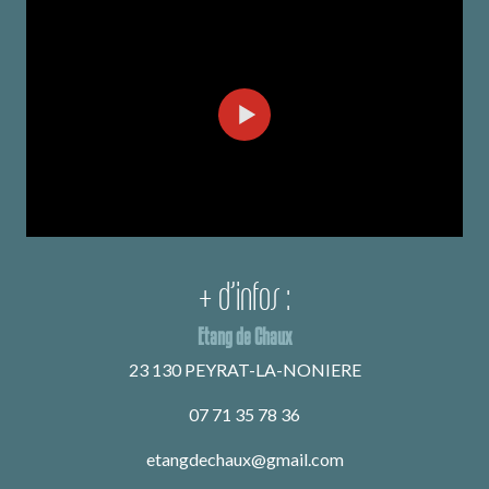
+ d’infos :
Etang de Chaux
23 130 PEYRAT-LA-NONIERE
07 71 35 78 36
etangdechaux@gmail.com