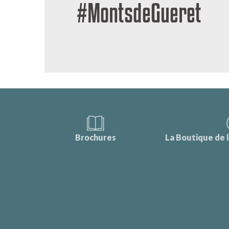
#MontsdeGueret
Brochures
La Boutique de 