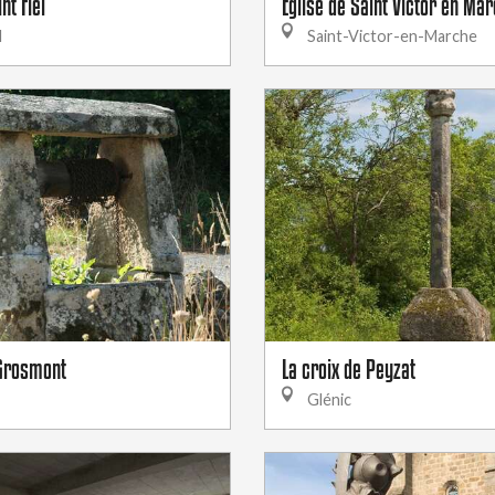
nt Fiel
Eglise de Saint Victor en Ma
l
Saint-Victor-en-Marche
 Grosmont
La croix de Peyzat
Glénic