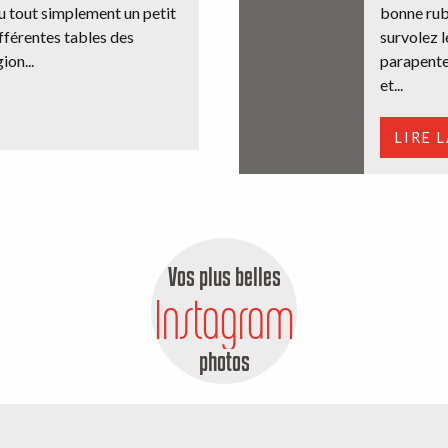
u tout simplement un petit
bonne rub
ifférentes tables des
survolez 
ion...
parapente
et...
LIRE 
Vos plus belles
Instagram
photos