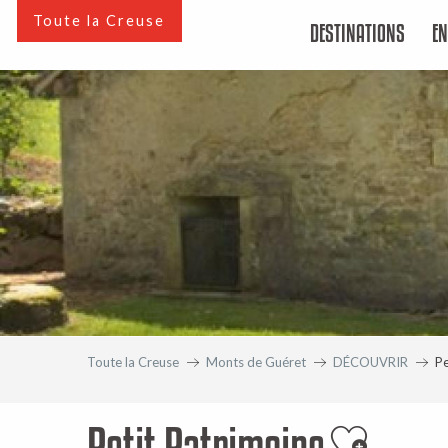
Aller
Toute la Creuse
DESTINATIONS
EN
au
contenu
principal
Toute la Creuse
Monts de Guéret
DÉCOUVRIR
Pe
Petit Patrimoine