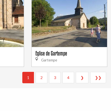
Eglise de Gartempe
Gartempe
1
2
3
4
❯
❯❯