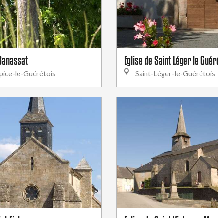
 Banassat
Eglise de Saint Léger le Guér
pice-le-Guérétois
Saint-Léger-le-Guérétois