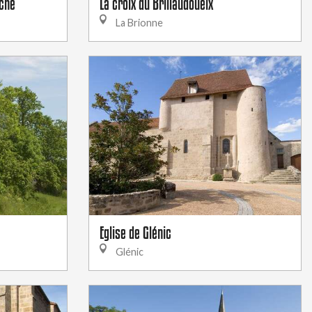
rche
La croix du Brillaudoueix
La Brionne
Eglise de Glénic
Glénic