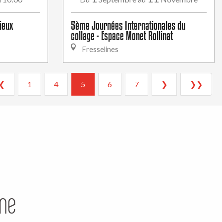
lieux
5ème Journées Internationales du
collage - Espace Monet Rollinat
Fresselines
❮
1
4
5
6
7
❯
❯❯
ine