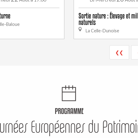
turne
Sortie nature : Élevage et mi
naturels
lle-Baloue
La Celle-Dunoise
❮❮
PROGRAMME
urnées Européennes du Patrimo