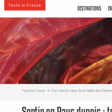
Aller
Toute la Creuse
DESTINATIONS
EN
au
contenu
principal
Toute la Creuse
Pays dunois cœur de la Vallée des Peintre
Sortir en Pays dunois : 