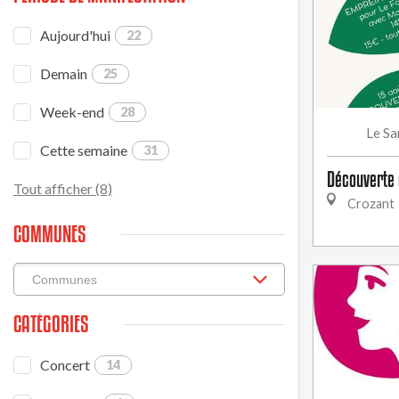
Aujourd'hui
22
Demain
25
Week-end
28
Sa
Le
Cette semaine
31
Découverte 
Tout afficher (8)
Crozant
COMMUNES
CATÉGORIES
Concert
14