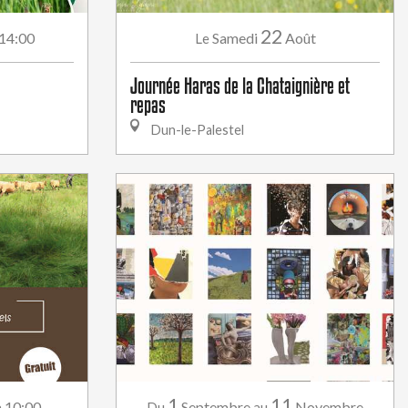
22
 14:00
Samedi
Août
Le
Journée Haras de la Chataignière et
repas
Dun-le-Palestel
1
11
à 10:00
Septembre
Novembre
Du
au