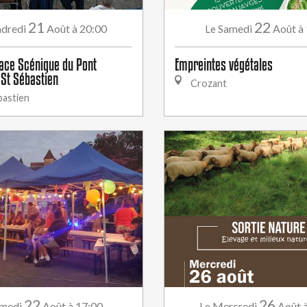
21
22
dredi
Août
à 20:00
Samedi
Août
à
Le
ace Scénique du Pont
Empreintes végétales
 St Sébastien
Crozant
bastien
22
26
medi
Août
à 17:00
Mercredi
Août
Le