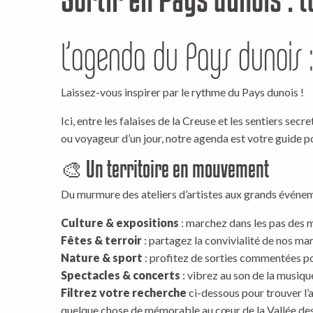
L’agenda du Pays dunois : 
Laissez-vous inspirer par le rythme du Pays dunois !
Ici, entre les falaises de la Creuse et les sentiers se
ou voyageur d’un jour, notre agenda est votre guide p
🎨 Un territoire en mouvement
Du murmure des ateliers d’artistes aux grands événem
Culture & expositions
: marchez dans les pas des m
Fêtes & terroir
: partagez la convivialité de nos ma
Nature & sport
: profitez de sorties commentées po
Spectacles & concerts
: vibrez au son de la musique
Filtrez votre recherche
ci-dessous pour trouver l’
quelque chose de mémorable au cœur de la Vallée des