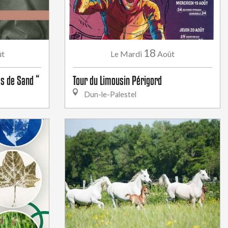
18
ût
Mardi
Août
Le
es de Sand “
Tour du Limousin Périgord
Dun-le-Palestel