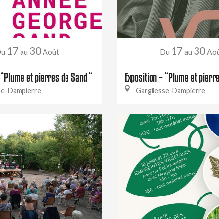
17
30
17
30
Août
Ao
Du
au
Du
au
 “Plume et pierres de Sand “
Exposition – “Plume et pierr
se-Dampierre
Gargilesse-Dampierre