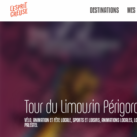
Aller
DESTINATIONS
MES 
au
contenu
principal
Tour du Limousin Périgor
VÉLO,
ANIMATION ET FÊTE LOCALE,
SPORTS ET LOISIRS,
ANIMATIONS LOCALES,
L
PALESTEL