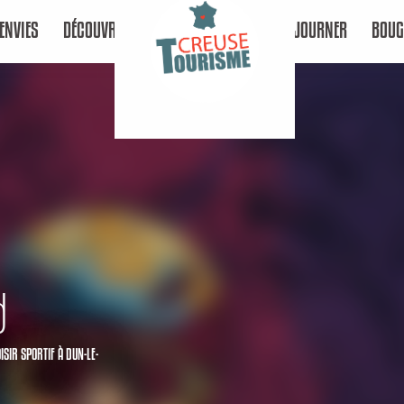
ENVIES
DÉCOUVRIR
SÉJOURNER
BOUG
d
OISIR SPORTIF
À DUN-LE-