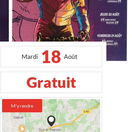
18
Mardi
Août
Gratuit
M'y rendre