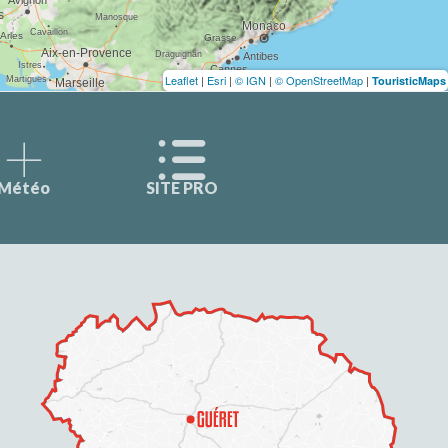
Leaflet
|
Esri
|
© IGN
|
© OpenStreetMap
|
TouristicMaps
Météo
SITE PRO