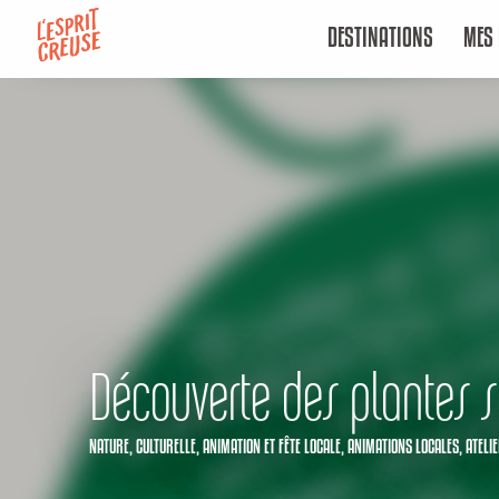
Aller
DESTINATIONS
MES 
au
contenu
principal
Découverte des plantes 
NATURE,
CULTURELLE,
ANIMATION ET FÊTE LOCALE,
ANIMATIONS LOCALES,
ATELI