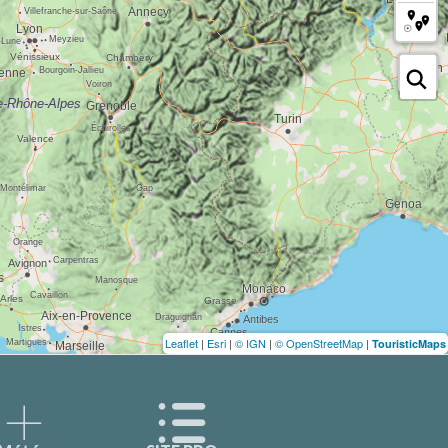
Leaflet
|
Esri
|
© IGN
|
© OpenStreetMap
|
TouristicMaps