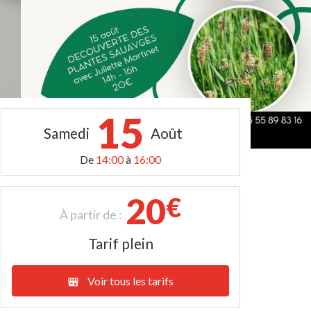
15
Samedi
Août
De
14:00
à
16:00
20
€
À partir de :
Tarif plein
Voir tous les tarifs