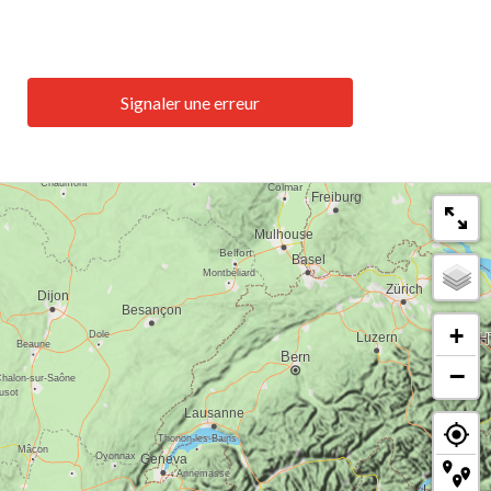
Signaler une erreur
+
−