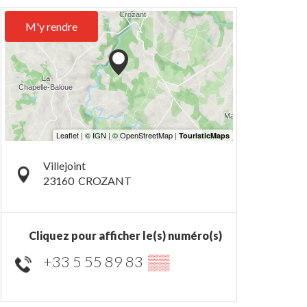
M'y rendre
Villejoint
23160
CROZANT
Cliquez pour afficher le(s) numéro(s)
+33 5 55 89 83
▒▒