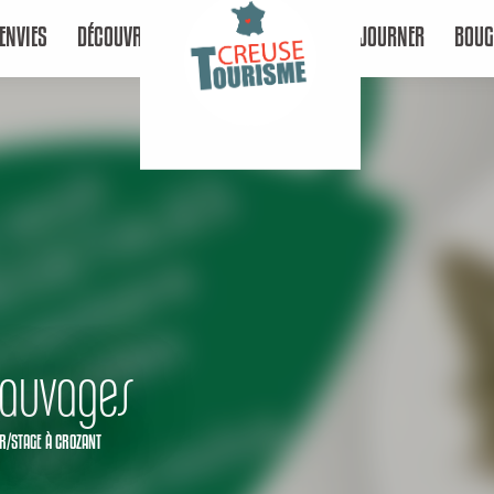
ENVIES
DÉCOUVRIR
SÉJOURNER
BOUG
sauvages
ER/STAGE
À CROZANT