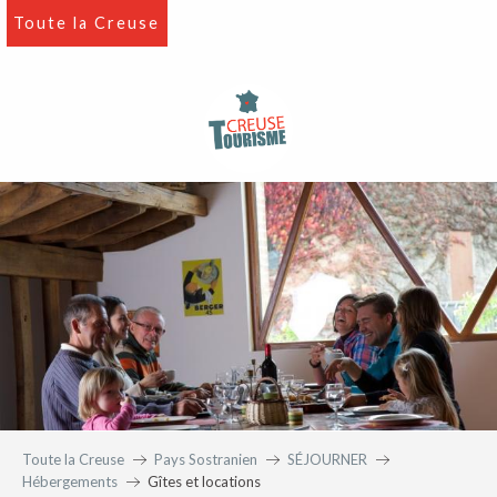
Aller
Toute la Creuse
au
contenu
principal
Toute la Creuse
Pays Sostranien
SÉJOURNER
Hébergements
Gîtes et locations