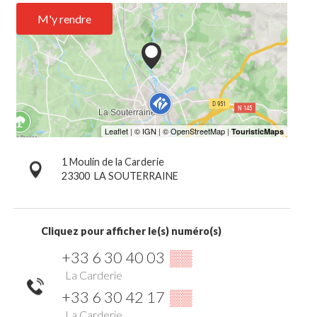
M'y rendre
1 Moulin de la Carderie
23300
LA SOUTERRAINE
Cliquez pour afficher le(s) numéro(s)
+33 6 30 40 03
▒▒
La Carderie
+33 6 30 42 17
▒▒
La Carderie