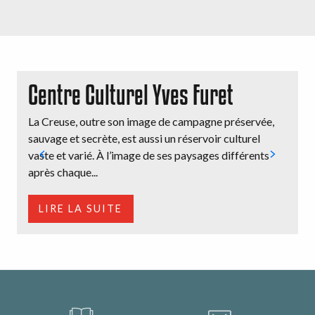
Centre Culturel Yves Furet
La Creuse, outre son image de campagne préservée,
D
sauvage et secrète, est aussi un réservoir culturel
c
vaste et varié. À l’image de ses paysages différents
h
après chaque...
LIRE LA SUITE