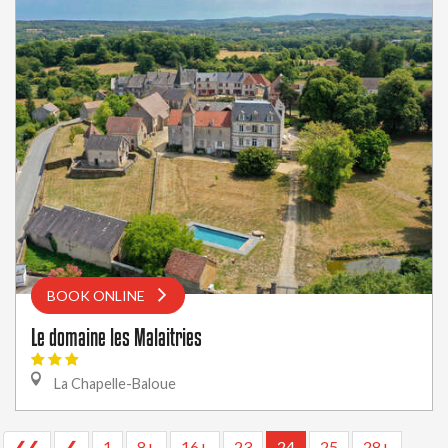
BOOK ONLINE
Le domaine les Malaitries
La Chapelle-Baloue
❮❮
❮
1
8+
16+
23
24
25
28+