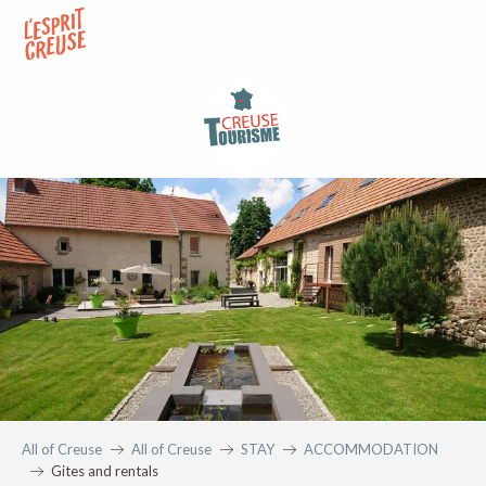
Aller
au
contenu
principal
All of Creuse
All of Creuse
STAY
ACCOMMODATION
Gites and rentals