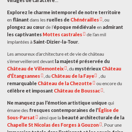
villages de caractère
…
Un grand bol d'air pur
4
Explorez le charme intemporel de notre territoire
en
flânant
dans les
ruelles de
Chénérailles
, ou
Arpentez nos sentiers
5
plongez au cœur
de l’
époque médiévale
en
admirant
les captivantes
Mottes castrales
de l’an mil
L'aventure au long cours
6
implantées à
Saint-Dizier-la-Tour
.
Nos PR® pour quelques heures d'évasion
7
Les amoureux d’architecture et de vie de château
s’émerveilleront devant
la majesté préservée du
Randonnées avec les enfants
Château de Villemonteix
8
, du
mystérieux
Château
d’Étangsannes
, du
Château de la Faye
, du
remarquable
Château de la Chezotte
ou encore du
Nos balades à vélo
9
célèbre et imposant
Château de Boussac
.
Le paradis des petits aventuriers
10
Ne manquez pas l’émotion artistique unique
qui
émane des
fresques contemporaines de l’
Église de
Nos bonnes tables
11
Sous-Parsat
ainsi que la
beauté architecturale de la
Chapelle St Nicolas des Forges à Gouzon
. Pour une