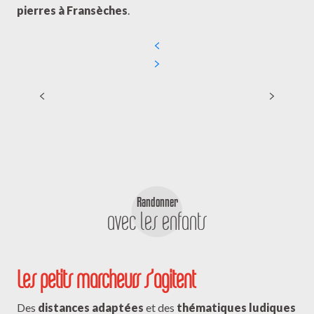
pierres à Fransèches
.
Circuit de randonnée : Les mille
et un étangs
Randonner
avec les enfants
Les petits marcheurs s’agitent
Des
distances adaptées
et des
thématiques ludiques