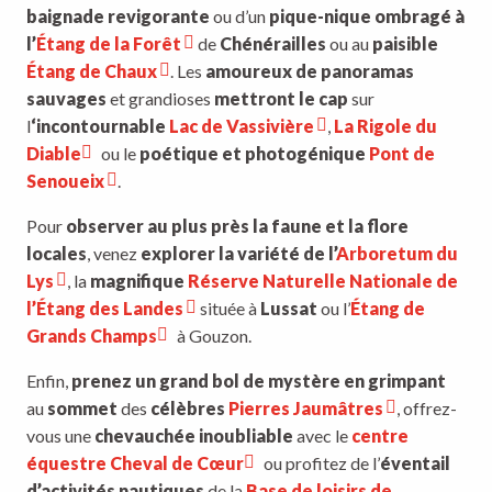
baignade revigorante
ou d’un
pique-nique ombragé à
l’
Étang de la Forêt
de
Chénérailles
ou au
paisible
Étang de Chaux
. Les
amoureux de panoramas
sauvages
et grandioses
mettront le cap
sur
l
‘incontournable
Lac de Vassivière
,
La Rigole du
Diable
ou le
poétique et photogénique
Pont de
Senoueix
.
Pour
observer au plus près la faune et la flore
locales
, venez
explorer la variété de l’
Arboretum du
Lys
, la
magnifique
Réserve Naturelle Nationale de
l’Étang des Landes
située à
Lussat
ou l’
Étang de
Grands Champs
à Gouzon.
Enfin,
prenez un grand bol de mystère en grimpant
au
sommet
des
célèbres
Pierres Jaumâtres
, offrez-
vous une
chevauchée inoubliable
avec le
centre
équestre Cheval de Cœur
ou profitez de l’
éventail
d’activités nautiques
de la
Base de loisirs de