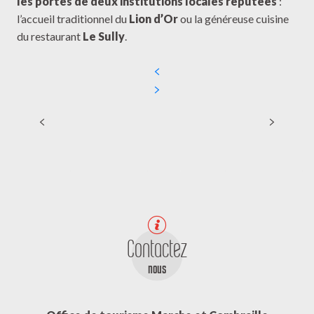
les portes de deux institutions locales réputées
:
l’accueil traditionnel du
Lion d’Or
ou la généreuse cuisine
du restaurant
Le Sully
.
Les Copains d'abord
Contactez
nous