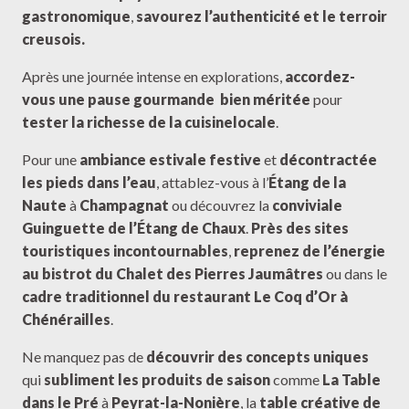
gastronomique
,
savourez l’authenticité et le terroir
creusois.
Après une journée intense en explorations,
accordez-
vous une pause gourmande
bien méritée
pour
tester la richesse de la cuisine
locale
.
Pour une
ambiance estivale festive
et
décontractée
les pieds dans l’eau
, attablez-vous à l’
Étang de la
Naute
à
Champagnat
ou découvrez la
conviviale
Guinguette de l’Étang de Chaux
.
Près des sites
touristiques incontournables
,
reprenez de l’énergie
au bistrot du Chalet des Pierres Jaumâtres
ou dans le
cadre traditionnel du restaurant Le Coq d’Or à
Chénérailles
.
Ne manquez pas de
découvrir des concepts uniques
qui
subliment les produits de saison
comme
La Table
dans le Pré
à
Peyrat-la-Nonière
, la
table créative de