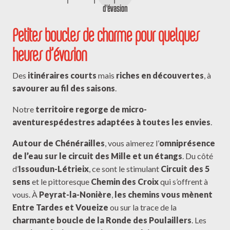
d'évasion
Petites boucles de charme pour quelques
heures d’évasion
Des
itinéraires courts
mais
riches en découvertes
, à
savourer au fil des saisons
.
Notre
territoire regorge de micro-
aventures
pédestres adaptées à toutes les envies
.
Autour de Chénérailles
, vous aimerez l’
omniprésence
de l’eau sur le circuit des Mille et un étangs
. Du côté
d’
Issoudun-Létrieix
, ce sont le stimulant
Circuit des 5
sens
et le pittoresque
Chemin des Croix
qui s’offrent à
vous. À
Peyrat-la-Nonière
,
les chemins vous mènent
Entre Tardes et Voueize
ou sur la trace de la
charmante boucle de la Ronde des Poulaillers
. Les