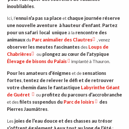
inoubliables
.
Ici, l’
ennui n’a pas sa place
et
chaque journée réserve
une nouvelle aventure
à hauteur d’enfant
.
Partez
pour un safari
local
unique
à la
rencontre des
animaux
du
Parc animalier des Clautres
, venez
observer les meutes fascinantes
des
Loups de
Chabrières
ou
plongez au cœur de l’atypique
Élevage de bisons du Palais
implanté à Thauron.
Pour les amateurs d’énigmes
et de
sensations
fortes
,
tentez de relever le défi et de retrouver
votre chemin dans le fantastique
Labyrinthe Géant
de Guéret
ou
profitez du parcours d’accrobranche
et des
filets suspendus du
Parc de loisirs
des
Pierres Jaumâtres
.
Les
joies de l’eau douce et des chasses au trésor
s’offrent également à eux tout au long de l’été
: