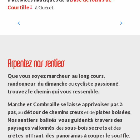
Courtille
à Guéret.
Géocaching « Terra Aventura » –
Marche et Combraille
Arpentez nos sentiers
Que vous soyez marcheur
au long cours
,
randonneur
du dimanche
ou
cycliste passionné
,
trouvez le chemin
qui vous ressemble.
Marche et Combraille se laisse apprivoiser pas à
pas
, au
détour de chemins creux
et de
pistes boisées
.
Nos sentiers
balisés
vous guident
à travers des
paysages vallonnés
, des
sous-bois secrets
et des
crêtes
offrant
des
panoramas à couper le souffle
,