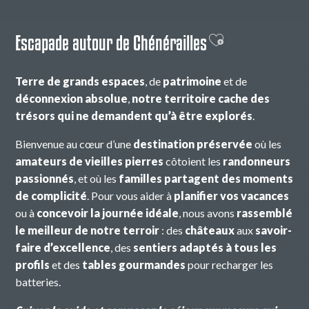
Escapade autour de Chénérailles
Ajouter aux favor
Terre de grands espaces
, de
patrimoine
et de
déconnexion absolue
,
notre territoire cache des
trésors qui ne demandent qu’à être explorés
.
Bienvenue au cœur d’une
destination préservée
où les
amateurs de vieilles pierres
côtoient les
randonneurs
passionnés
, et où les
familles partagent des moments
de complicité
. Pour vous aider à
planifier vos vacances
ou à
concevoir la journée idéale
, nous avons
rassemblé
le meilleur de notre terroir
: des
châteaux
aux
savoir-
faire d’excellence
, des
sentiers adaptés
à tous les
profils
et des
tables gourmandes
pour recharger les
batteries.