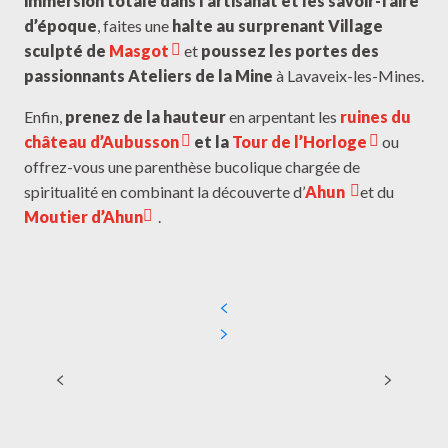
immersion totale dans l’artisanat et les savoir-faire
d’époque
, faites une
halte au surprenant Village
sculpté de
Masgot
et
poussez les portes des
passionnants Ateliers de la Mine
à Lavaveix-les-Mines.
Enfin,
prenez de la hauteur
en arpentant les
ruines du
château d’Aubusson
et la
Tour de l’Horloge
ou
offrez-vous une parenthèse bucolique chargée de
spiritualité en combinant la découverte d’
Ahun
et du
Moutier d’Ahun
.
Chénérailles