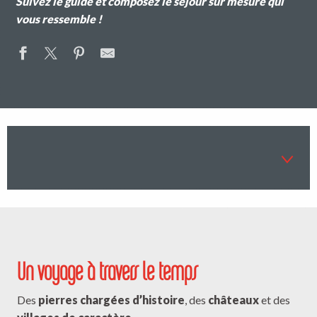
Suivez le guide et composez le séjour sur mesure qui
vous ressemble !
Un voyage captivant à travers le temps
1
Zoom sur le thermalisme
2
Un voyage à travers le temps
Zoom sur le savoir-faire de la tapisserie
3
Des
pierres chargées d’histoire
, des
châteaux
et des