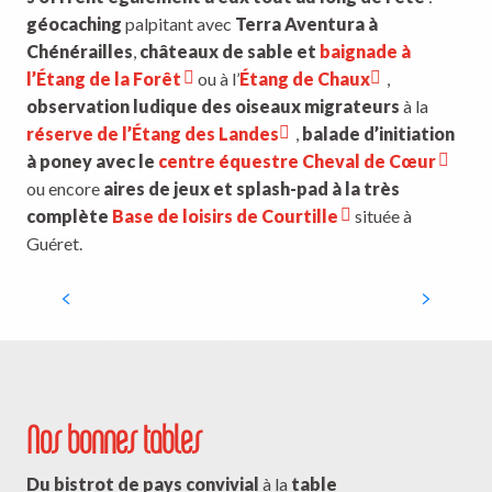
géocaching
palpitant avec
Terra Aventura à
Chénérailles
,
châteaux de sable et
baignade à
l’Étang de la Forêt
ou à l’
Étang de Chaux
,
observation ludique des oiseaux migrateurs
à la
réserve de l’Étang des Landes
,
balade d’initiation
à poney avec le
centre équestre Cheval de Cœur
ou encore
aires de jeux et splash-pad à la très
complète
Base de loisirs de Courtille
située à
Guéret.
Parc animalier des Clautres
Nos bonnes tables
Du bistrot de pays convivial
à la
table