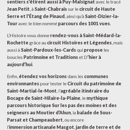
sentiers s’étirent aussi à Puy-Malsignat
avec le tracé
Jean Petit
, à
Saint-Chabrais
sur le
circuit de Haute
Serre et l’Étang de Pinaud
, ainsi qu’à
Saint-Dizier-la-
Tour
avec le bien nommé
parcours des 1001 vues
.
L’Histoire vous donne
rendez-vous à Saint-Médard-la-
Rochette
grâce au
circuit Histoires et Légendes
, mais
aussi à
Saint-Pardoux-les-Cards
qui
propose
les
boucles
Patrimoine et Traditions
et D
‘hier à
aujourd’hui
.
Enfin,
étendez vos horizons
dans les
communes
environnantes
pour tester le
Circuit du patrimoine de
Saint-Martial-le-Mont
, l’
agréable itinéraire du
Bocage de Saint-Hilaire-la-Plaine
, le
mythique
parcours historique Sur les pas des moines et des
seigneurs au Moutier d’Ahun
, la
balade de Sous-
Parsat
et Champeaubert
, ou encore
l’
immersion
artisanale Masgot
,
jardin de terre et de