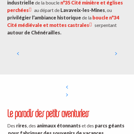
industrielle
de la boucle
n°35 Cité minière et églises
perchées
au départ de
Lavaveix-les-Mines
, ou
privilégier l’ambiance historique
de la
boucle n°34
Cité médiévale et mottes castrales
serpentant
autour de Chénérailles.
Boucle Vélo N°31 - Etangs et
Châteaux
Le paradis des petits aventuriers
Des
rires
, des
animaux étonnants
et des
parcs géants
pour fabriquer des souvenirs de vacances