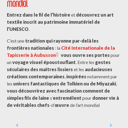
mondial
Entrez dans le fil de l’histoire
et
découvrez un art
textile inscrit au patrimoine immatériel de
l’UNESCO
.
C’est une
tradition qui rayonne par-delà les
frontières nationales
: la
Cité Internationale de la
Tapisserie à Aubusson
vous ouvre ses portes
pour
un
voyage visuel époustouflant
. Entre les
gestes
séculaires des maîtres lissiers
et les
audacieuses
créations contemporaines
,
inspirées
notamment par
les
univers fantastiques de Tolkien ou de Miyazaki
,
vous découvrirez avec fascination comment de
simples fils de laine
s’
entremêlent
pour
donner vie à
de véritables chefs
-d’
œuvre
de l’art mondial
La Cité internationale de la