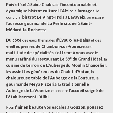
Poiv’et’sel à Saint-Chabrais
, l’
incontournable et
dynamique bistrot culturel L’Alzire
à
Jarnages
, le
convivial
bistrot Le Vingt-Trois à Lavaveix
, ou encore
l’
adresse gourmande La Perle située à Saint-
Médard-la-Rochette
.
Du côté
des eaux thermales
d’Évaux-les-Bains
et des
vieilles pierres de Chambon-sur-Voueize
, une
multitude de spécialités
s’
offrent à vous
avec le
menu raffiné du restaurant Le 59° du Grand Hôtel,
la
cuisine de terroir de L’Auberge
du Moulin Chancelier
,
les
assiettes généreuses du Chalet d’Antan
, la
chaleureuse table de l’Auberge de la
Couture
, la
gourmande Meya Pizzeria
, la
traditionnelle
Auberge de la Voueize
ou encore l’
accueil soigné de
l’établissement
L’
Alibi
.
Pour
finir en beauté vos escales à Gouzon
,
poussez