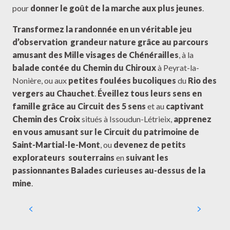
pour
donner le goût de la marche aux plus jeunes
.
Transformez la randonnée en un véritable jeu
d’observation
grandeur nature grâce au parcours
amusant des Mille visages de Chénérailles
, à la
balade contée du Chemin du Chiroux
à Peyrat-la-
Nonière, ou aux
petites foulées bucoliques
du
Rio des
vergers au Chauchet
.
Éveillez tous leurs sens en
famille grâce au Circuit des 5 sens
et au
captivant
Chemin des Croix
situés à Issoudun-Létrieix,
apprenez
en vous amusant sur le Circuit du patrimoine de
Saint-Martial-le-Mont
, ou
devenez de petits
explorateurs
souterrains
en
suivant les
passionnantes Balades curieuses au-dessus de la
mine
.
Circuit de randonnée : Les mille
visages de Chénérailles