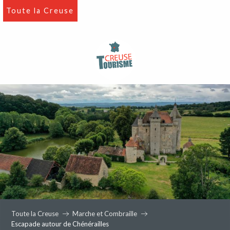
Aller
Toute la Creuse
au
contenu
principal
Toute la Creuse
Marche et Combraille
Escapade autour de Chénérailles