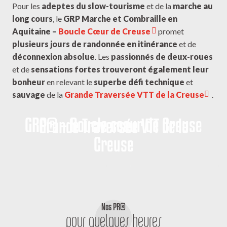
Pour les
adeptes du slow-tourisme
et de la
marche au
long cours
, le
GRP Marche et Combraille en
Aquitaine –
Boucle Cœur de Creuse
promet
plusieurs jours de randonnée en itinérance
et de
déconnexion absolue
. Les
passionnés de deux-roues
et de
sensations fortes trouveront
également leur
bonheur
en relevant le
superbe défi technique
et
sauvage
de la
Grande Traversée VTT de la Creuse
.
GRP® – Boucle coeur de Creuse
Grande Traversée VTT de la
Creuse
Nos PR®
pour quelques heures