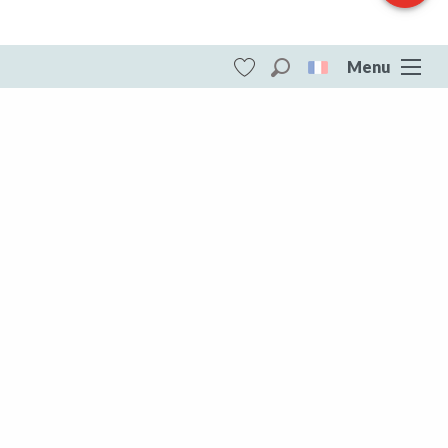
Menu
Recherche
Voir les favoris
ITI - Boucle Vélo N°31 - Etangs et Châteaux
(Peyrat-la-noniere, Peyrat-la-Nonière)
#4073701
DESTINATIONS
Toute la Creuse
Toute la Creuse
Aubusson Felletin
Creuse Sud Ouest
Marche et Combraille