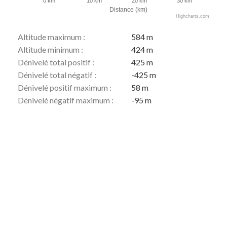
0 km
10 km
20 km
30 km
Distance (km)
Highcharts.com
Altitude maximum :
584 m
Altitude minimum :
424 m
Dénivelé total positif :
425 m
Dénivelé total négatif :
-425 m
Dénivelé positif maximum :
58 m
Dénivelé négatif maximum :
-95 m