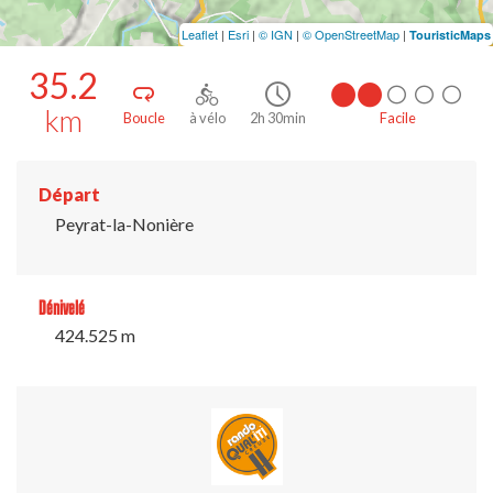
Leaflet
|
Esri
|
© IGN
|
© OpenStreetMap
|
TouristicMaps
35.2
km
Boucle
à vélo
2h 30min
Facile
Départ
Peyrat-la-Nonière
Dénivelé
424.525 m