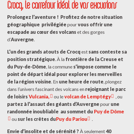
Crocq, le carrefour idéal de vos excursions
Prolongez l’aventure !
Profitez de notre situation
géographique
privilégiée
pour
vous offrir une
escapade au cœur des volcans
et des gorges
d’
Auvergne
.
L’un des grands atouts de Crocq
est
sans conteste sa
position stratégique
. À la
frontière de la Creuse et
du Puy-de-Dôme
, la commune
s’impose comme le
point de départ idéal pour explorer les merveilles
de la région voisine
. En
une heure de route
, plongez
dans l’univers fascinant des volcans en
rejoignant le parc
de loisirs
Vulcania,
ou le
volcan de Lemptégy
, ou
partez à l’assaut des géants d’Auvergne
pour
une
randonnée inoubliable
au sommet du
Puy de Dôme
ou
sur les crêtes du
Puy du Pariou
.
Envie d’insolite et de sérénité ?
À seulement
40