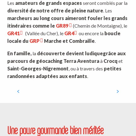
Les
amateurs de grands espaces
seront comblés par la
diversité de notre offre de pleine nature
. Les
marcheurs au long cours aimeront fouler les grands
itinéraires comme le
GR89
(Chemin de Montaigne), le
GR41
(Vallée du Cher), le
GR4
ou encore la
boucle
locale du
GRP
Marche et Combraille
.
En famille,
la
découverte devient ludique
grâce aux
parcours de géocaching Terra Aventura
à
Crocq
et
Saint-Georges-Nigremont
, ou à travers des
petites
randonnées adaptées aux enfants
.
Géocaching « Terra Aventura » –
Marche et Combraille
Une pause gourmande bien méritée