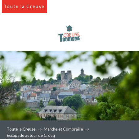
Aller
Toute la Creuse
au
contenu
principal
Toute la Creuse
Marche et Combraille
Escapade autour de Crocq