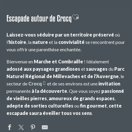
Escapade autour de Crocq
Ajouter aux favoris
Laissez-vous séduire par un territoire préservé
où
l’
histoire
, la
nature
et la
convivialité
se rencontrent pour
vous offrir une parenthèse enchantée.
Bienvenue en
Marche et Combraille
! Idéalement
adossé aux paysages grandioses
et
sauvages
du
Parc
Naturel Régional de Millevaches
et de l’Auvergne
, le
secteur de
Crocq
et de ses environs est une
invitation
permanente
à la découverte
. Que vous soyez
passionné
de vieilles pierres
,
amoureux de grands espaces
,
adepte de sorties culturelles
ou
fin gourmet
,
cette
escapade saura éveiller tous vos sens
.