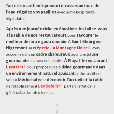
Du
terroir authentique
aux terrasses au bord de
l’eau
,
régalez vos papilles
avec notre hospitalité
légendaire.
Après une journée riche en émotions
,
installez-vous
à la table de nos restaurateurs
pour
savourer
le
meilleur de notre gastronomie
. À
Saint-Georges-
Nigremont
, la
crêperie La Montagne Noire
vous
accueille dans un
cadre chaleureux
pour une
pause
gourmande
aux saveurs locales.
À Flayat
, le
restaurant
Lacustra
vous propose une
cuisine gourmande dans
un environnement naturel apaisant
. Enfin, arrêtez-
vous à
Mérinchal
pour
découvrir l’accueil et la table
de l’établissement
Les Soleils
, parfait reflet de la
générosité de notre terroir.