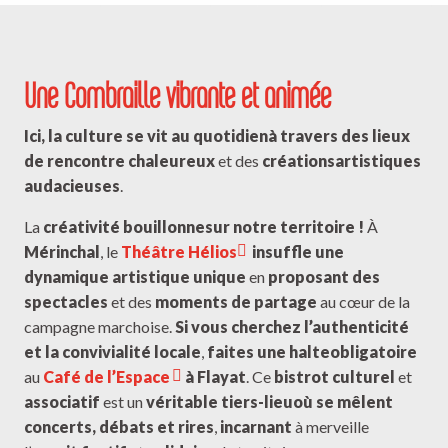
Une Combraille vibrante et animée
Ici, la culture se vit au quotidien
à travers des lieux
de rencontre chaleureux
et des
créations
artistiques
audacieuses
.
La
créativité bouillonne
sur notre territoire !
À
Mérinchal
, le
Théâtre Hélios
insuffle une
dynamique artistique unique
en
proposant des
spectacles
et des
moments de partage
au cœur de la
campagne marchoise.
Si vous cherchez l’authenticité
et la convivialité locale
,
faites une halte
obligatoire
au
Café de l’Espace
à Flayat
. Ce
bistrot culturel
et
associatif
est un
véritable tiers-lieu
où se mêlent
concerts, débats et rires
,
incarnant
à merveille