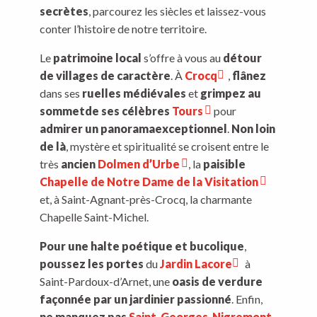
Une pause gourmande bien méritée
5
secrètes
, parcourez les siècles et laissez-vous
conter l’histoire de notre territoire.
Prolongez l’aventure sur la « Montagne Limousine
6
»
Le
patrimoine local
s’offre à vous au
détour
de villages de caractère
. À
Crocq
,
flânez
Crocq, le carrefour idéal de vos excursions
7
dans ses
ruelles médiévales
et
grimpez au
sommet
de ses célèbres
Tours
pour
admirer un panorama
exceptionnel
.
Non loin
de là
, mystère et spiritualité se croisent entre le
très
ancien
Dolmen d’Urbe
, la
paisible
Chapelle de Notre Dame de la Visitation
et, à Saint-Agnant-près-Crocq, la charmante
Chapelle Saint-Michel.
Pour une halte poétique et bucolique
,
poussez les portes
du
Jardin Lacore
à
Saint-Pardoux-d’Arnet, une
oasis de verdure
façonnée par un jardinier passionné
. Enfin,
ne manquez pas
Saint-Georges-Nigremont