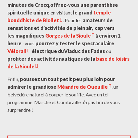
minutes de Crocq,
offrez-vous une parenthèse
spirituelle unique
en visitant
le grand
temple
bouddhiste de Biollet
. Pour les
amateurs de
sensations et d’activités de plein air,
cap vers
les
magnifiques
Gorges de la Sioule
à
environ 1
heure
: vous
pourrez y tester le spectaculaire
Vélorail
électrique du
Viaduc des Fades
ou
profiter des activités nautiques de la
base de loisirs
de la Sioule
.
Enfin,
poussez un tout petit peu plus loin pour
admirer le grandiose
Méandre de Queuille
, un
belvédère naturel à couper le souffle. Avec un tel
programme, Marche et Combraille n’a pas fini de vous
surprendre !