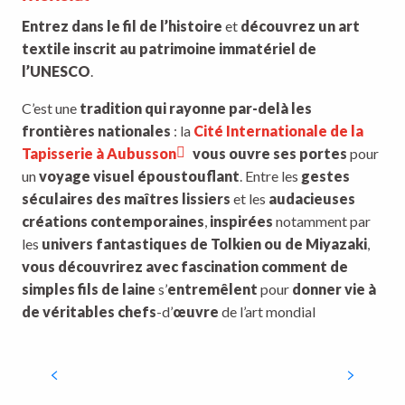
Entrez dans le fil de l’histoire
et
découvrez un art
textile inscrit au patrimoine immatériel de
l’UNESCO
.
C’est une
tradition qui rayonne par-delà les
frontières nationales
: la
Cité Internationale de la
Tapisserie à Aubusson
vous ouvre ses portes
pour
un
voyage visuel époustouflant
. Entre les
gestes
séculaires des maîtres lissiers
et les
audacieuses
créations contemporaines
,
inspirées
notamment par
les
univers fantastiques de Tolkien ou de Miyazaki
,
vous découvrirez avec fascination comment de
simples fils de laine
s’
entremêlent
pour
donner vie à
de véritables chefs
-d’
œuvre
de l’art mondial
Cité internationale de la
tapisserie