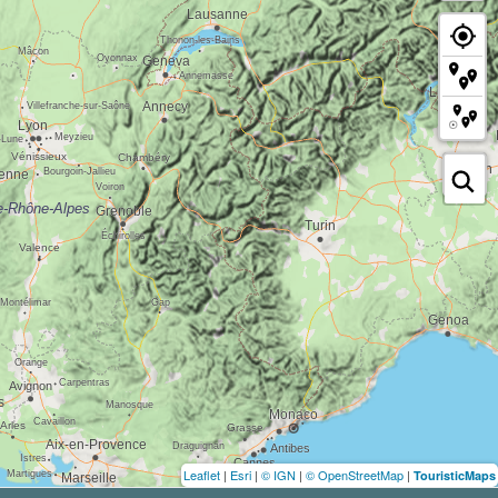
Leaflet
|
Esri
|
© IGN
|
© OpenStreetMap
|
TouristicMaps