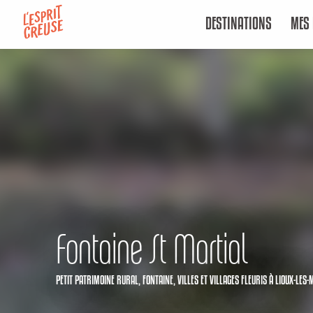
Aller
DESTINATIONS
MES 
au
contenu
principal
Fontaine St Martial
PETIT PATRIMOINE RURAL,
FONTAINE,
VILLES ET VILLAGES FLEURIS
À LIOUX-LES