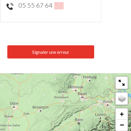
05 55 67 64
▒▒
Signaler une erreur
+
−