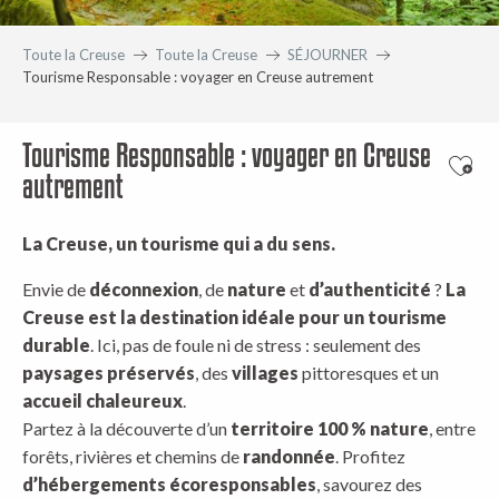
Toute la Creuse
Toute la Creuse
SÉJOURNER
Tourisme Responsable : voyager en Creuse autrement
Tourisme Responsable : voyager en Creuse
Ajout
autrement
La Creuse, un tourisme qui a du sens.
Envie de
déconnexion
, de
nature
et
d’authenticité
?
La
Creuse est la destination idéale pour un tourisme
durable
. Ici, pas de foule ni de stress : seulement des
paysages préservés
, des
villages
pittoresques et un
accueil chaleureux
.
Partez à la découverte d’un
territoire 100 % nature
, entre
forêts, rivières et chemins de
randonnée
. Profitez
d’hébergements écoresponsables
, savourez des