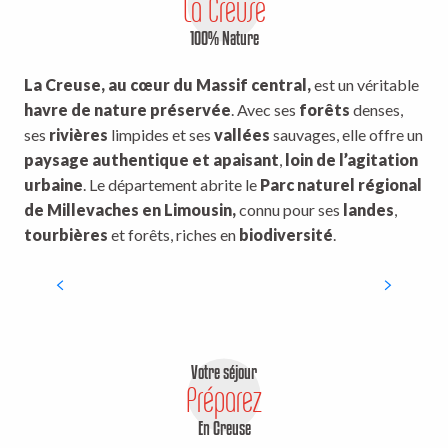
La Creuse
Préparez votre séjour
2
100% Nature
La Creuse sans ma voiture
3
La Creuse, au cœur du Massif central,
est un véritable
Handitourisme
4
havre de nature préservée
. Avec ses
forêts
denses,
ses
rivières
limpides et ses
vallées
sauvages, elle offre un
Nos coups de coeur
5
paysage authentique et apaisant
,
loin de l’agitation
urbaine
. Le département abrite le
Parc naturel régional
de Millevaches en Limousin,
connu pour ses
landes
,
La Creuse, nos 5 sites naturels
tourbières
et forêts, riches en
biodiversité
.
coup de coeur
Votre séjour
Préparez
En Creuse