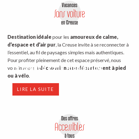
Vacances
Sans voiture
en Creuse
Destination idéale
pour les
amoureux de calme,
d’espace et d’air pur
, la Creuse invite à se reconnecter à
l’essentiel, au fil de paysages simples mais authentiques.
Pour profiter pleinement de cet espace préservé, nous
La Creuse sans ma voiture
vous invitons à
découvrir notre département à pied
ou à vélo
.
LIRE LA SUITE
Des offres
Accessibles
à tous