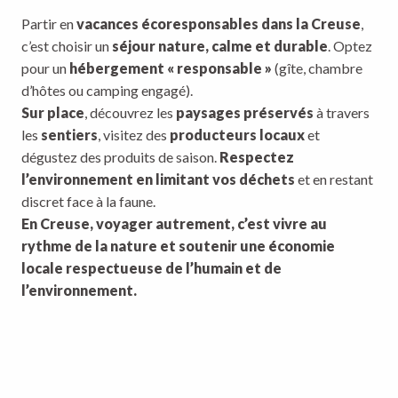
Partir en
vacances écoresponsables dans la Creuse
,
c’est choisir un
séjour nature, calme et durable
. Optez
pour un
hébergement « responsable »
(gîte, chambre
d’hôtes ou camping engagé).
Sur place
, découvrez les
paysages préservés
à travers
les
sentiers
, visitez des
producteurs locaux
et
dégustez des produits de saison.
Respectez
l’environnement en limitant vos déchets
et en restant
discret face à la faune.
En Creuse, voyager autrement, c’est vivre au
rythme de la nature et soutenir une économie
locale respectueuse de l’humain et de
Nos hébergeurs engagés
Idées d’activités
l’environnement.
Je voyage en voiture électrique
« Tourisme Responsable »
« écoresponsables »
LIRE LA SUITE
LIRE LA SUITE
LIRE LA SUITE