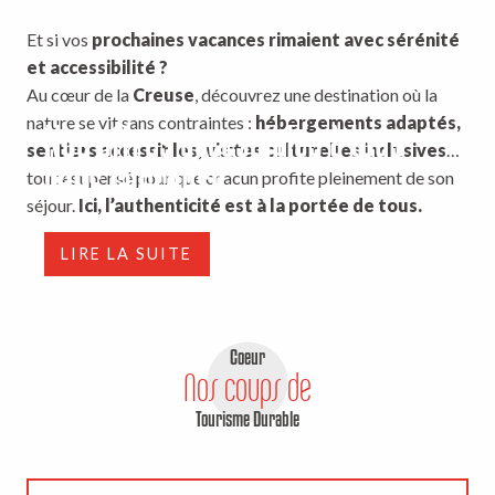
Et si vos
prochaines vacances rimaient avec sérénité
et accessibilité ?
Au cœur de la
Creuse
, découvrez une destination où la
nature se vit sans contraintes :
hébergements adaptés,
Nos offres accessibles à tous
sentiers accessibles, visites culturelles inclusives
…
dans la Creuse
tout est pensé pour que chacun profite pleinement de son
séjour.
Ici, l’authenticité est à la portée de tous.
LIRE LA SUITE
Coeur
Nos coups de
Tourisme Durable
Séjours Bas Carbone dans la