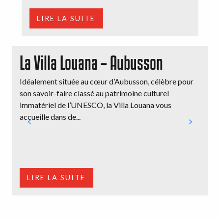
LIRE LA SUITE
La Villa Louana – Aubusson
Idéalement située au cœur d’Aubusson, célèbre pour
son savoir-faire classé au patrimoine culturel
immatériel de l’UNESCO, la Villa Louana vous
accueille dans de...
L
M
t
D
LIRE LA SUITE