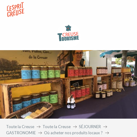
Aller
au
contenu
principal
Toute la Creuse
Toute la Creuse
SÉJOURNER
GASTRONOMIE
Où acheter nos produits locaux ?