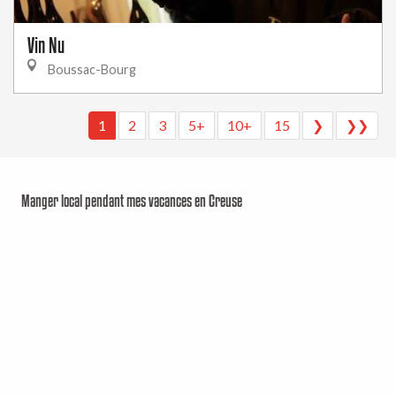
Vin Nu
Boussac-Bourg
1
2
3
5+
10+
15
❯
❯❯
Manger local pendant mes vacances en Creuse