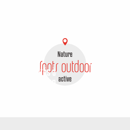
Nature
Fortes chale
Spots outdoor
Les activités à
informat
active
veau possibles en
pratiques pour
Creuse
vi