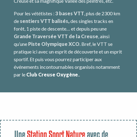
Creuse et sa magnifique Vallée des peintres, etc.
Pour les vététistes :
3 bases VTT
, plus de 2300 km
de
sentiers VTT balisés
,
des singles tracks en
forêt, 1 piste de descente… et depuis peu une
Grande Traversée VTT de la Creuse
, ainsi
qu’une
Piste Olympique XCO
. Bref, le VTT se
pratique ici avec un esprit de découverte et un esprit
sportif. Et puis vous pourrez participer aux
événements incontournables organisés notamment
par le
Club Creuse Oxygène
..
Une
Station Sport Nature
avec de