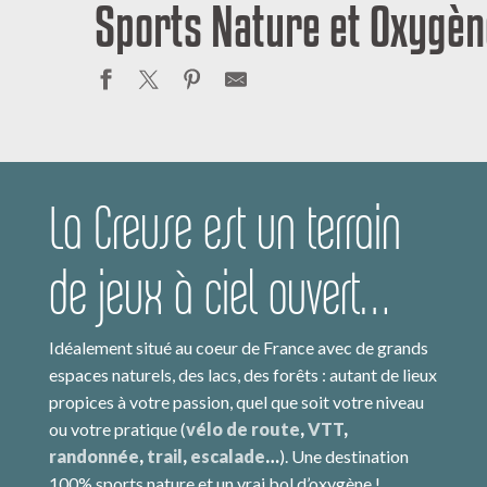
Sports Nature et Oxygèn
La Creuse est un terrain
de jeux à ciel ouvert…
Idéalement situé au coeur de France avec de grands
espaces naturels, des lacs, des forêts : autant de lieux
propices à votre passion, quel que soit votre niveau
ou votre pratique (
vélo de route
,
VTT
,
randonnée
,
trail
,
escalade
…
). Une destination
100% sports nature et un vrai bol d’oxygène !