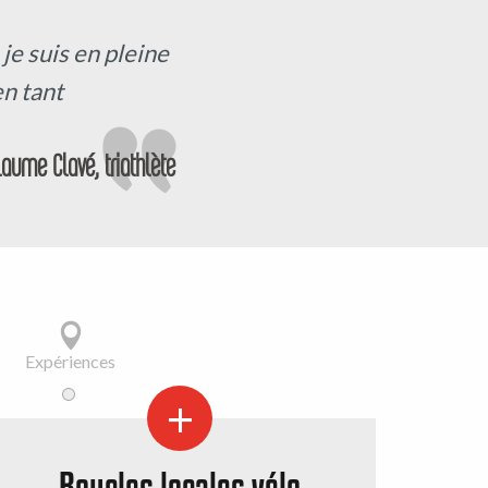
je suis en pleine
n tant
laume Clavé, triathlète
Expériences
Boucles locales vélo