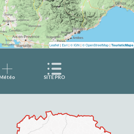
Leaflet
|
Esri
|
© IGN
|
© OpenStreetMap
|
TouristicMaps
Météo
SITE PRO