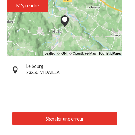
M'y rendre
Le bourg
23250
VIDAILLAT
Signaler une erreur