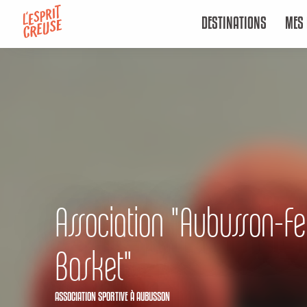
Aller
DESTINATIONS
MES 
au
contenu
principal
Association "Aubusson-Fel
Basket"
ASSOCIATION SPORTIVE
À AUBUSSON