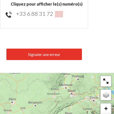
Cliquez pour afficher le(s) numéro(s)
+33 6 88 31 72
▒▒
Signaler une erreur
+