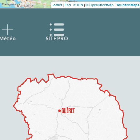
Leaflet
|
Esri
|
© IGN
|
© OpenStreetMap
|
TouristicMaps
Météo
SITE PRO