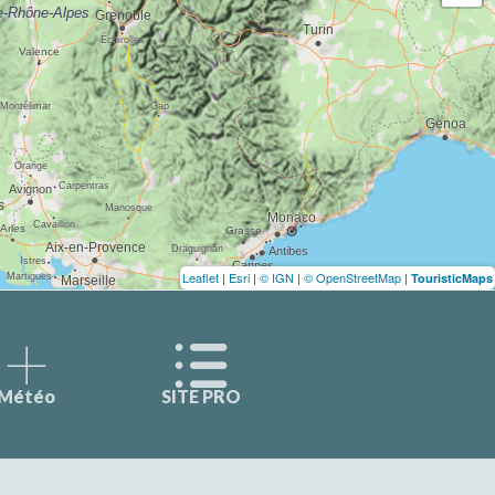
Leaflet
|
Esri
|
© IGN
|
© OpenStreetMap
|
TouristicMaps
Météo
SITE PRO