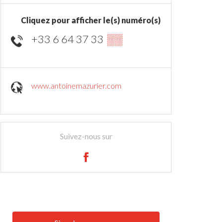
Cliquez pour afficher le(s) numéro(s)
+33 6 64 37 33
▒▒
www.antoinemazurier.com
Suivez-nous sur