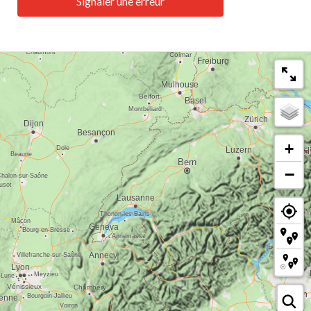
Signaler une erreur
+
−