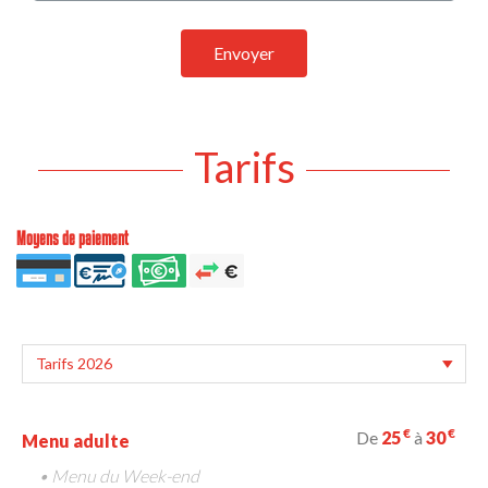
Envoyer
Tarifs
Moyens de paiement
€
€
De
25
à
30
Menu adulte
• Menu du Week-end