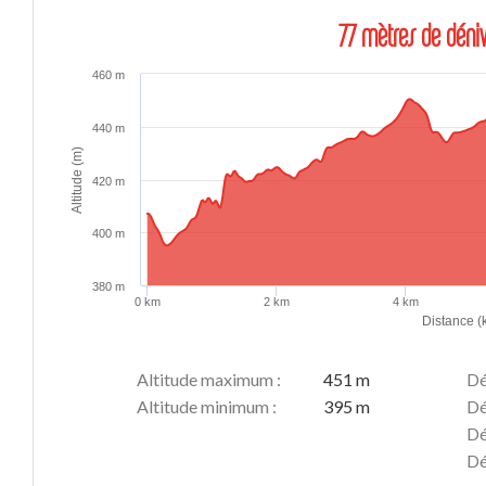
77 mètres de déni
460 m
440 m
Altitude (m)
420 m
400 m
380 m
0 km
2 km
4 km
Distance (
Altitude maximum :
451 m
Dé
Altitude minimum :
395 m
Dé
Dé
Dé