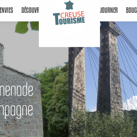
ENVIES
DÉCOUVRIR
SÉJOURNER
BOUG
omenade
ampagne