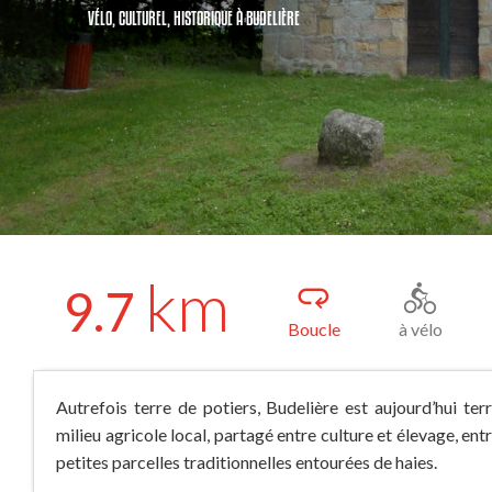
VÉLO,
CULTUREL,
HISTORIQUE
À BUDELIÈRE
km
9.7
Boucle
à vélo
Autrefois terre de potiers, Budelière est aujourd’hui ter
milieu agricole local, partagé entre culture et élevage, ent
petites parcelles traditionnelles entourées de haies.