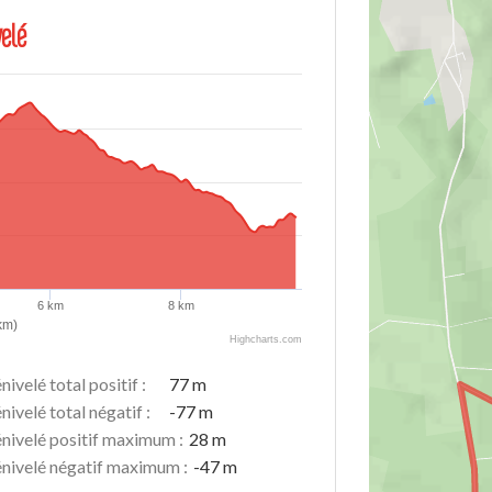
velé
6 km
8 km
km)
Highcharts.com
nivelé total positif :
77 m
nivelé total négatif :
-77 m
nivelé positif maximum :
28 m
nivelé négatif maximum :
-47 m