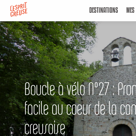
Aller
DESTINATIONS
MES 
au
contenu
principal
Boucle à vélo N°27 : Pr
facile au coeur de la c
creusoise