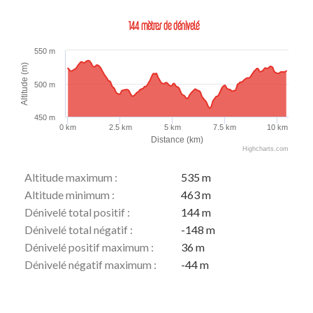
144 mètres de dénivelé
550 m
Altitude (m)
500 m
450 m
0 km
2.5 km
5 km
7.5 km
10 km
Distance (km)
Highcharts.com
Altitude maximum :
535 m
Altitude minimum :
463 m
Dénivelé total positif :
144 m
Dénivelé total négatif :
-148 m
Dénivelé positif maximum :
36 m
Dénivelé négatif maximum :
-44 m