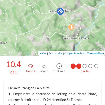
Leaflet
|
Esri
|
© IGN
|
© OpenStreetMap
|
TouristicMaps
10.4
km
Boucle
à vélo
1h 30min
Facile
Départ Etang de La Naute
1- Emprunter la chaussée de l’étang et à Pierre Plate,
tourner à droite sur la D 24 direction St Domet