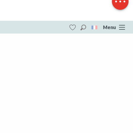
Menu
Recherche
Voir les favoris
ITI - Boucle Vélo N°38 - La petite boucle des
étangs (Champagnat) #4073726
DESTINATIONS
Toute la Creuse
Toute la Creuse
Aubusson Felletin
Creuse Sud Ouest
Marche et Combraille