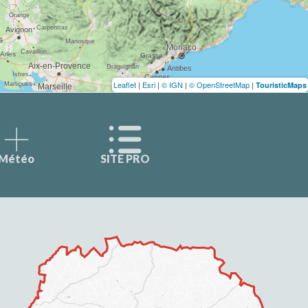
Leaflet
|
Esri
|
© IGN
|
© OpenStreetMap
|
TouristicMaps
Météo
SITE PRO