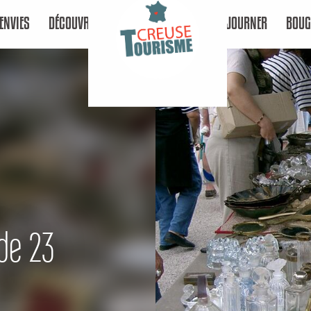
ENVIES
DÉCOUVRIR
SÉJOURNER
BOUG
ide 23