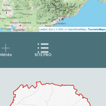
Leaflet
|
Esri
|
© IGN
|
© OpenStreetMap
|
TouristicMaps
Météo
SITE PRO