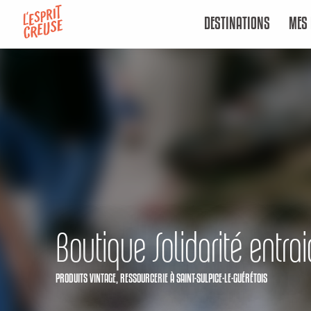
Aller
DESTINATIONS
MES 
au
contenu
principal
Boutique Solidarité entra
PRODUITS VINTAGE,
RESSOURCERIE
À SAINT-SULPICE-LE-GUÉRÉTOIS