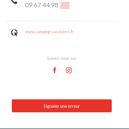
09 67 44 98
▒▒
www.camping-vassiviere.fr
Suivez-nous sur
Signaler une erreur