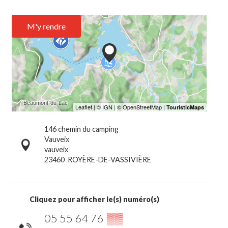
M'y rendre
146 chemin du camping
Vauveix
vauveix
23460
ROYÈRE-DE-VASSIVIÈRE
Cliquez pour afficher le(s) numéro(s)
05 55 64 76
▒▒