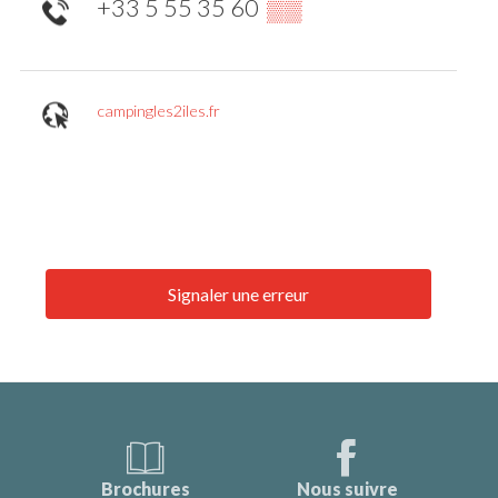
+33 5 55 35 60
▒▒
campingles2iles.fr
Signaler une erreur
Brochures
Nous suivre