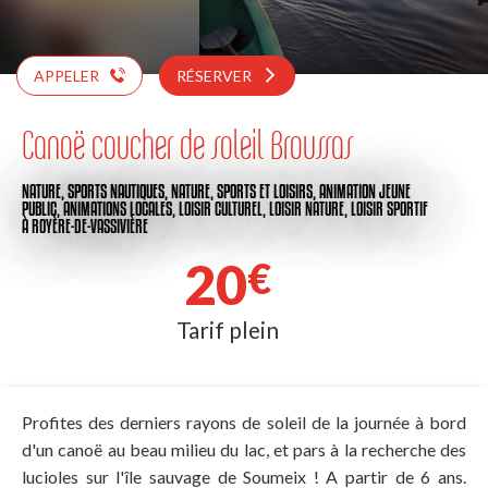
APPELER
RÉSERVER
Canoë coucher de soleil Broussas
NATURE,
SPORTS NAUTIQUES,
NATURE,
SPORTS ET LOISIRS,
ANIMATION JEUNE
PUBLIC,
ANIMATIONS LOCALES,
LOISIR CULTUREL,
LOISIR NATURE,
LOISIR SPORTIF
À ROYÈRE-DE-VASSIVIÈRE
20
€
Tarif plein
Profites des derniers rayons de soleil de la journée à bord
d'un canoë au beau milieu du lac, et pars à la recherche des
lucioles sur l'île sauvage de Soumeix ! A partir de 6 ans.